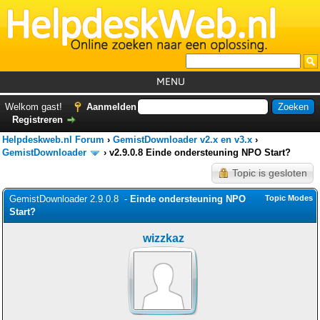
MENU
Home
Welkom gast!
Aanmelden
Registreren
Tutorials
Helpdeskweb.nl Forum
›
GemistDownloader v2.x en v3.x
›
Foutcodes
GemistDownloader
›
v2.9.0.8 Einde ondersteuning NPO Start?
Topic is gesloten
Helpdesks
GemistDownloader 2.9.0.8 -
GemistDownloader
Einde ondersteuning NPO
*
Topic Modes
Start?
Forum
wizzkaz