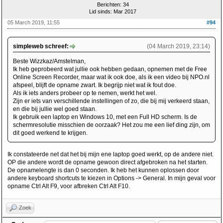
Berichten: 34
Lid sinds: Mar 2017
05 March 2019, 11:55
#94
simpleweb schreef:
(04 March 2019, 23:14)
Beste Wizzkaz/Amstelman,
Ik heb geprobeerd wat jullie ook hebben gedaan, opnemen met de Free
Online Screen Recorder, maar wat ik ook doe, als ik een video bij NPO.nl
afspeel, blijft de opname zwart. Ik begrijp niet wat ik fout doe.
Als ik iets anders probeer op te nemen, werkt het wel.
Zijn er iets van verschillende instellingen of zo, die bij mij verkeerd staan,
en die bij jullie wel goed staan.
Ik gebruik een laptop en Windows 10, met een Full HD scherm. Is de
schermresolutie misschien de oorzaak? Het zou me een lief ding zijn, om
dit goed werkend te krijgen.
Ik constateerde net dat het bij mijn ene laptop goed werkt, op de andere niet.
OP die andere wordt de opname gewoon direct afgebroken na het starten.
De opnamelengte is dan 0 seconden. Ik heb het kunnen oplossen door
andere keyboard shortcuts te kiezen in Options -> General. In mijn geval voor
opname Ctrl Alt F9, voor afbreken Ctrl Alt F10.
Zoek