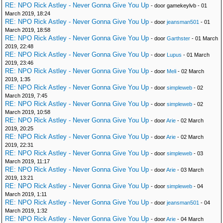
RE: NPO Rick Astley - Never Gonna Give You Up
- door gamekeylvb - 01
March 2019, 18:24
RE: NPO Rick Astley - Never Gonna Give You Up
- door
jeansman501
- 01
March 2019, 18:58
RE: NPO Rick Astley - Never Gonna Give You Up
- door
Garthster
- 01 March
2019, 22:48
RE: NPO Rick Astley - Never Gonna Give You Up
- door
Lupus
- 01 March
2019, 23:46
RE: NPO Rick Astley - Never Gonna Give You Up
- door
Meli
- 02 March
2019, 1:35
RE: NPO Rick Astley - Never Gonna Give You Up
- door
simpleweb
- 02
March 2019, 7:45
RE: NPO Rick Astley - Never Gonna Give You Up
- door
simpleweb
- 02
March 2019, 10:58
RE: NPO Rick Astley - Never Gonna Give You Up
- door
Arie
- 02 March
2019, 20:25
RE: NPO Rick Astley - Never Gonna Give You Up
- door
Arie
- 02 March
2019, 22:31
RE: NPO Rick Astley - Never Gonna Give You Up
- door
simpleweb
- 03
March 2019, 11:17
RE: NPO Rick Astley - Never Gonna Give You Up
- door
Arie
- 03 March
2019, 13:21
RE: NPO Rick Astley - Never Gonna Give You Up
- door
simpleweb
- 04
March 2019, 1:11
RE: NPO Rick Astley - Never Gonna Give You Up
- door
jeansman501
- 04
March 2019, 1:32
RE: NPO Rick Astley - Never Gonna Give You Up
- door
Arie
- 04 March