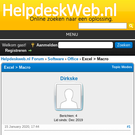
MENU
Home
Welkom gast!
Aanmelden
Registreren
Tutorials
Helpdeskweb.nl Forum
›
Software
›
Office
›
Excel > Macro
Foutcodes
Excel > Macro
Topic Modes
Helpdesks
Dirkske
GemistDownloader
*
Forum
Berichten: 4
Lid sinds: Dec 2019
15 January 2020, 17:44
#1