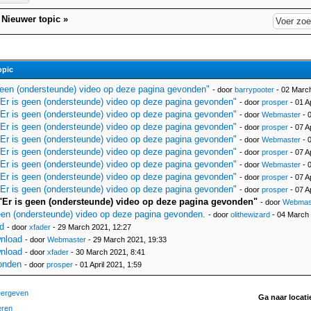
|
Nieuwer topic
»
opic
geen (ondersteunde) video op deze pagina gevonden"
- door
barrypooter
- 02 March
Er is geen (ondersteunde) video op deze pagina gevonden"
- door
prosper
- 01 Ap
Er is geen (ondersteunde) video op deze pagina gevonden"
- door
Webmaster
- 0
Er is geen (ondersteunde) video op deze pagina gevonden"
- door
prosper
- 07 Ap
Er is geen (ondersteunde) video op deze pagina gevonden"
- door
Webmaster
- 0
Er is geen (ondersteunde) video op deze pagina gevonden"
- door
prosper
- 07 A
Er is geen (ondersteunde) video op deze pagina gevonden"
- door
Webmaster
- 0
Er is geen (ondersteunde) video op deze pagina gevonden"
- door
prosper
- 07 A
Er is geen (ondersteunde) video op deze pagina gevonden"
- door
prosper
- 07 A
"Er is geen (ondersteunde) video op deze pagina gevonden"
- door
Webmas
een (ondersteunde) video op deze pagina gevonden.
- door
olithewizard
- 04 March 
d
- door
xfader
- 29 March 2021, 12:27
nload
- door
Webmaster
- 29 March 2021, 19:33
nload
- door
xfader
- 30 March 2021, 8:41
onden
- door
prosper
- 01 April 2021, 1:59
eergeven
Ga naar locati
eren