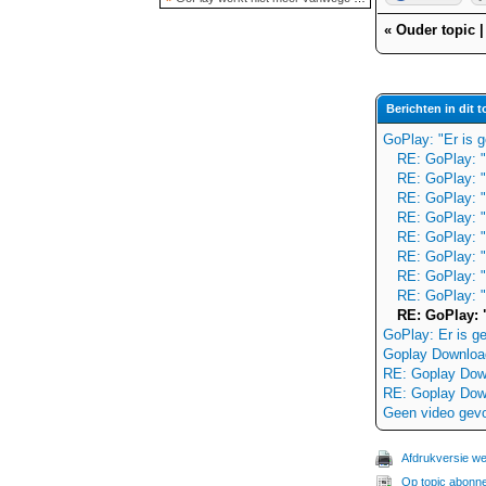
«
Ouder topic
Berichten in dit t
GoPlay: "Er is 
RE: GoPlay: "
RE: GoPlay: "
RE: GoPlay: "
RE: GoPlay: "
RE: GoPlay: "
RE: GoPlay: "
RE: GoPlay: "
RE: GoPlay: "
RE: GoPlay: 
GoPlay: Er is g
Goplay Downloa
RE: Goplay Dow
RE: Goplay Dow
Geen video gev
Afdrukversie w
Op topic abonn