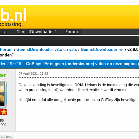
esks
GemistDownloader
*
Forum
 Forum
›
GemistDownloader v2.x en v3.x
›
GemistDownloader
›
v2.9.0
vonden"
er 2.9.0.16 -
GoPlay: "Er is geen (ondersteunde) video op deze pagina
07 April 2021, 21:32
er
Deze uitzending is beveiligd met DRM. Helaas is de foutmelding die wo
when processing input') waardoor dit niet expliciet wordt vermeld.
Het lijkt erop dat alle aangekochte producties op GoPlay zijn beveiligd
490
2009
Zoek