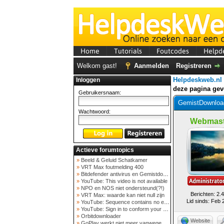
Home
Tutorials
Foutcodes
Helpd
Welkom gast!
Aanmelden
Registreren
Helpdeskweb.nl
Inloggen
deze pagina ge
Gebruikersnaam:
GemistDownload
Wachtwoord:
Webmast
Actieve forumtopics
»
Beeld & Geluid Schatkamer
»
VRT Max foutmelding 400
»
Bitdefender antivirus en Gemistdowloader
»
YouTube: This video is not available
»
NPO en NOS niet ondersteund(?!)
Berichten: 2.
»
VRT Max: waarde kan niet null zijn
Lid sinds: Feb 
»
YouTube: Sequence contains no elements
»
YouTube: Sign in to conform your not a bot
»
Orbitdownloader
Website
»
GoPlay werkt niet meer vanwege nieuwe webadres