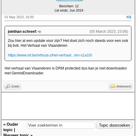
Berichten: 12
Lid sinds: Jun 2019
01 May 2023, 16:00
#11
jointhan schreef:
(05 March 2023, 23:06)
Zou hier al een update voor zijn? Het doet zich noch steeds voor een ook
bij bvb. Het Verhaal van Vlaanderen
https://www.vrt.be/vrtnu/a-z/het-verhaal...ren-s1a10/
Het verhaal van Vlaanderen is DRM protected dus kan je niet downloaden
met GemistDownloader.
Zoek
Antwoord
«
Ouder
topic
|
Nieuwer topic
»