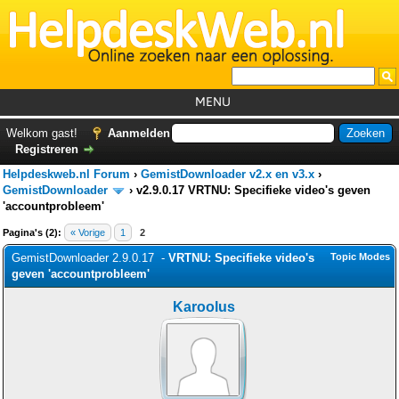
MENU
Home
Welkom gast!
Aanmelden
Registreren
Tutorials
Helpdeskweb.nl Forum
›
GemistDownloader v2.x en v3.x
›
Foutcodes
GemistDownloader
›
v2.9.0.17 VRTNU: Specifieke video's geven
'accountprobleem'
Helpdesks
Pagina's (2):
« Vorige
1
2
GemistDownloader
*
GemistDownloader 2.9.0.17 -
VRTNU: Specifieke video's
Topic Modes
geven 'accountprobleem'
Forum
Karoolus