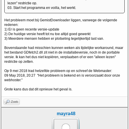
lezen" restrictie op.
03. Start het programma en voilla, het werkt.
Het probleem moet bij GemistDownloader liggen, vanwege de volgende
redenen:
1) Er is geen recente versie-update
2) De huidige versie heeft tot nu toe altijd goed gewerkt
3) Meerdere mensen hebben er plotseling tegelijkertijd last van.
Bovenstaande had misschien kunnen weken als tijdelijke workaround, maar
het bestand GDfetch2.dll zit niet in de installatieversie, noch in de portable
versie. Ik kan het dus niet kopiëren, verplaatsen of er een "alleen lezen"
restrictie op zetten.
Op 9 mei 2018 trad hetzelfde probleem op en schreef de Webmaster:
09 May 2018, 20:27 "Het probleem is bekend en is veroorzaakt door onze
webhoster."
Grote kans dus dat dit opnieuw het geval is.
Zoek
mayra48