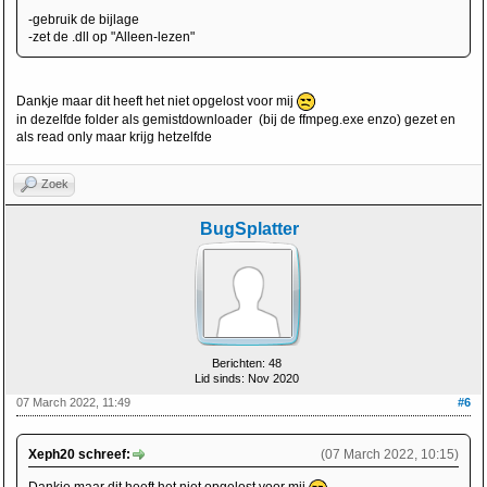
-gebruik de bijlage
-zet de .dll op "Alleen-lezen"
Dankje maar dit heeft het niet opgelost voor mij
in dezelfde folder als gemistdownloader (bij de ffmpeg.exe enzo) gezet en
als read only maar krijg hetzelfde
Zoek
BugSplatter
Berichten: 48
Lid sinds: Nov 2020
07 March 2022, 11:49
#6
Xeph20 schreef:
(07 March 2022, 10:15)