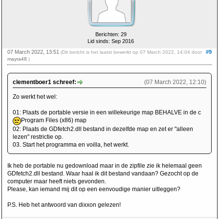
Berichten: 29
Lid sinds: Sep 2016
07 March 2022, 13:51
#9
(Dit bericht is het laatst bewerkt op 07 March 2022, 14:04 door
mayra48
.)
clementboer1 schreef:
(07 March 2022, 12:10)
Zo werkt het wel:
01: Plaats de portable versie in een willekeurige map BEHALVE in de c
Program Files (x86) map
02: Plaats de GDfetch2.dll bestand in dezelfde map en zet er "alleen
lezen" restrictie op.
03. Start het programma en voilla, het werkt.
Ik heb de portable nu gedownload maar in de zipfile zie ik helemaal geen
GDfetch2.dll bestand. Waar haal ik dit bestand vandaan? Gezocht op de
computer maar heeft niets gevonden.
Please, kan iemand mij dit op een eenvoudige manier uitleggen?
P.S. Heb het antwoord van dixxon gelezen!