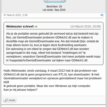
Berichten: 29
Lid sinds: Sep 2016
07 March 2022, 2:06
#1
Webmaster schreef:
(14 March 2016, 19:09)
Als je de portable-versie gebruikt (ik vermoed dat je dat bedoelt met zip-
file), zal GemistDownloader proberen GDfetch2.dll aan te maken in
dezelfde map als GemistDownloader.exe. Als dat mislukt (bijv. omdat de
map alleen-lezen is), kun je tegen deze foutmelding aanlopen.
De oplossing is om ofwel te zorgen dat GDfetch2.dll kan worden
aangemaakt in die map, ofwel het bestand "instellingen.ini" te
verwijderen, waardoor GemistDownloader niet meer portable werkt maar
in %appdata%/GemistDownloader zal kijken naar GDfetch2.dll.
Hallo Webmaster, sinds vandaag, 6 maart 2022 heb ik dat probleem van
GDfetch2.dll dat ik geen programma's van RTLXL kan downloaden. Ik heb
Gemistdownloader verwijderd en opnieuw geinstalleerd maar het probleem
blijft.
Ik gebruik geen portable. Maar die voor Windows op mijn computer.
Kan je mij please helpen?
Zoek