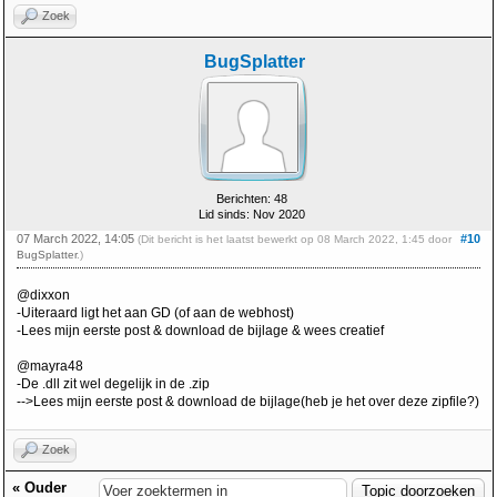
Zoek
BugSplatter
Berichten: 48
Lid sinds: Nov 2020
07 March 2022, 14:05
#10
(Dit bericht is het laatst bewerkt op 08 March 2022, 1:45 door
BugSplatter
.)
@dixxon
-Uiteraard ligt het aan GD (of aan de webhost)
-Lees mijn eerste post & download de bijlage & wees creatief
@mayra48
-De .dll zit wel degelijk in de .zip
-->Lees mijn eerste post & download de bijlage(heb je het over deze zipfile?)
Zoek
«
Ouder