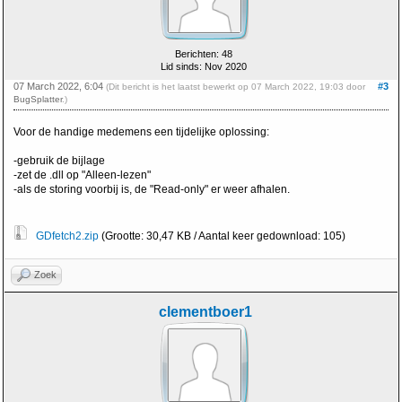
Berichten: 48
Lid sinds: Nov 2020
07 March 2022, 6:04
#3
(Dit bericht is het laatst bewerkt op 07 March 2022, 19:03 door
BugSplatter
.)
Voor de handige medemens een tijdelijke oplossing:
-gebruik de bijlage
-zet de .dll op "Alleen-lezen"
-als de storing voorbij is, de "Read-only" er weer afhalen.
GDfetch2.zip
(Grootte: 30,47 KB / Aantal keer gedownload: 105)
Zoek
clementboer1