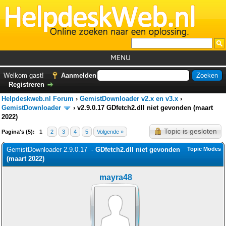
MENU
Home
Welkom gast!
Aanmelden
Registreren
Tutorials
Helpdeskweb.nl Forum
›
GemistDownloader v2.x en v3.x
›
Foutcodes
GemistDownloader
›
v2.9.0.17 GDfetch2.dll niet gevonden (maart
2022)
Helpdesks
Topic is gesloten
Pagina's (5):
1
2
3
4
5
Volgende »
GemistDownloader
*
GemistDownloader 2.9.0.17 -
GDfetch2.dll niet gevonden
Topic Modes
Forum
(maart 2022)
mayra48