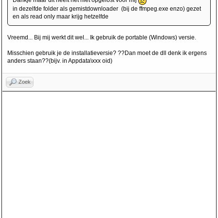
Dankje maar dit heeft het niet opgelost voor mij
in dezelfde folder als gemistdownloader (bij de ffmpeg.exe enzo) gezet
en als read only maar krijg hetzelfde
Vreemd... Bij mij werkt dit wel... Ik gebruik de portable (Windows) versie.
Misschien gebruik je de installatieversie? ??Dan moet de dll denk ik ergens
anders staan??(bijv. in Appdata\xxx oid)
Zoek