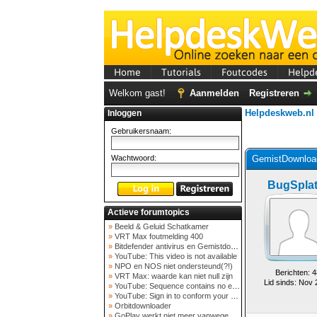
Home
Tutorials
Foutcodes
Helpd
Welkom gast!
Aanmelden
Registreren
Helpdeskweb.nl
Inloggen
Gebruikersnaam:
Wachtwoord:
GemistDownload
BugSplat
Actieve forumtopics
»
Beeld & Geluid Schatkamer
»
VRT Max foutmelding 400
»
Bitdefender antivirus en Gemistdowloader
»
YouTube: This video is not available
»
NPO en NOS niet ondersteund(?!)
Berichten: 4
»
VRT Max: waarde kan niet null zijn
Lid sinds: Nov
»
YouTube: Sequence contains no elements
»
YouTube: Sign in to conform your not a bot
»
Orbitdownloader
»
GoPlay werkt niet meer vanwege nieuwe webadres