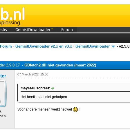
esks
GemistDownloader
*
Forum
 Forum
›
GemistDownloader v2.x en v3.x
›
GemistDownloader
›
v2.9.0
er 2.9.0.17 -
GDfetch2.dll niet gevonden (maart 2022)
07 March 2022, 15:00
ter
mayra48 schreef:
Het heeft totaal niet geholpen.
Voor andere mensen werkt het wel
!!!
8
 2020