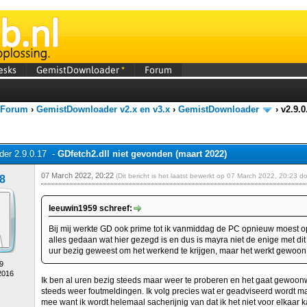
esks
GemistDownloader
*
Forum
 Forum
›
GemistDownloader v2.x en v3.x
›
GemistDownloader
›
v2.9.0
er 2.9.0.17 -
GDfetch2.dll niet gevonden (maart 2022)
07 March 2022, 20:22
(Dit bericht is het laatst bewerkt op 07 March 2022, 20:23 d
8
leeuwin1959 schreef:
Bij mij werkte GD ook prime tot ik vanmiddag de PC opnieuw moest opst
alles gedaan wat hier gezegd is en dus is mayra niet de enige met dit
uur bezig geweest om het werkend te krijgen, maar het werkt gewoon 
9
2016
Ik ben al uren bezig steeds maar weer te proberen en het gaat gewoon
steeds weer foutmeldingen. Ik volg precies wat er geadviseerd wordt m
mee want ik wordt helemaal sacherijnig van dat ik het niet voor elkaar k