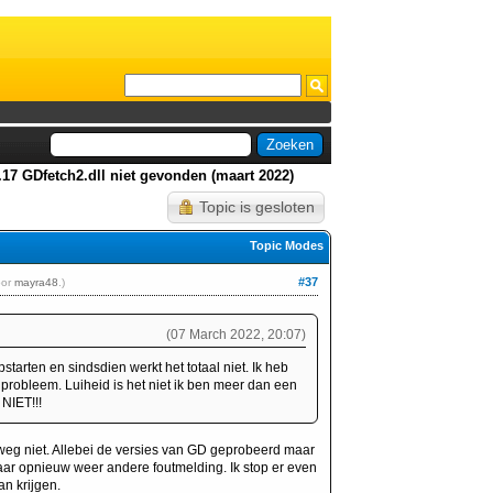
.17 GDfetch2.dll niet gevonden (maart 2022)
Topic is gesloten
Topic Modes
#37
oor
mayra48
.)
(07 March 2022, 20:07)
arten en sindsdien werkt het totaal niet. Ik heb
 probleem. Luiheid is het niet ik ben meer dan een
NIET!!!
weg niet. Allebei de versies van GD geprobeerd maar
aar opnieuw weer andere foutmelding. Ik stop er even
an krijgen.