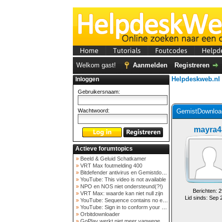
Home
Tutorials
Foutcodes
Helpd
Welkom gast!
Aanmelden
Registreren
Helpdeskweb.nl
Inloggen
Gebruikersnaam:
Wachtwoord:
GemistDownload
mayra4
Actieve forumtopics
»
Beeld & Geluid Schatkamer
»
VRT Max foutmelding 400
»
Bitdefender antivirus en Gemistdowloader
»
YouTube: This video is not available
»
NPO en NOS niet ondersteund(?!)
Berichten: 2
»
VRT Max: waarde kan niet null zijn
Lid sinds: Sep 
»
YouTube: Sequence contains no elements
»
YouTube: Sign in to conform your not a bot
»
Orbitdownloader
»
GoPlay werkt niet meer vanwege nieuwe webadres