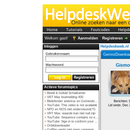
Home
Tutorials
Foutcodes
Helpd
Welkom gast!
Aanmelden
Registreren
Helpdeskweb.nl
Inloggen
Gebruikersnaam:
GemistDownload
Gismo
Wachtwoord:
Actieve forumtopics
»
Beeld & Geluid Schatkamer
»
VRT Max foutmelding 400
»
Bitdefender antivirus en Gemistdowloader
Berichten: 
»
YouTube: This video is not available
Lid sinds: Dec
»
NPO en NOS niet ondersteund(?!)
»
VRT Max: waarde kan niet null zijn
»
YouTube: Sequence contains no elements
»
YouTube: Sign in to conform your not a bot
»
Orbitdownloader
»
GoPlay werkt niet meer vanwege nieuwe webadres