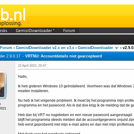
esks
GemistDownloader
*
Forum
 Forum
›
GemistDownloader v2.x en v3.x
›
GemistDownloader
›
v2.9.
er 2.9.0.17 -
VRTNU: Accountdetails niet geaccepteerd
22 April 2022, 20:47
Hallo,
Ik heb gisteren Windows 10 geïnstalleerd. Voorheen was dat Windows
moeten installeren.
Nu heb ik het volgende probleem. Ik moet bij het programma mijn profie
9
programma en het paswoord. Als ik dat doe krijg ik de melding dat de g
 2021
Heb dan bij VRT nu nagekeken en een nieuw paswoord aangevraagd. Ik
blijft het programma steeds melden dat de accountgegevens onjuist zij
heb eerst geprobeerd met mijn e-mail adres en dan met mijn profielnaam.