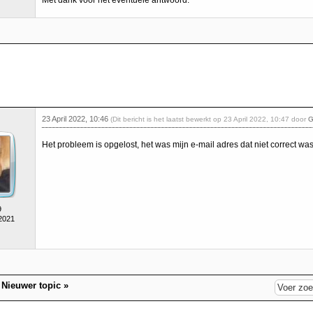
Met dank voor het eventuele antwoord.
23 April 2022, 10:46
(Dit bericht is het laatst bewerkt op 23 April 2022, 10:47 door
G
Het probleem is opgelost, het was mijn e-mail adres dat niet correct was
9
 2021
|
Nieuwer topic
»