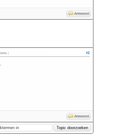
Antwoord
#2
ismo
.)
.
Antwoord