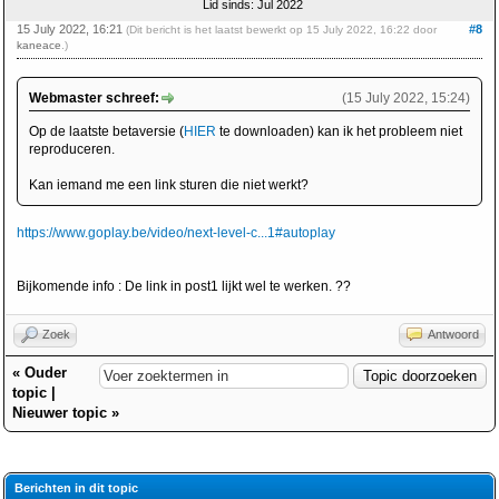
Lid sinds: Jul 2022
15 July 2022, 16:21
#8
(Dit bericht is het laatst bewerkt op 15 July 2022, 16:22 door
kaneace
.)
Webmaster schreef:
(15 July 2022, 15:24)
Op de laatste betaversie (
HIER
te downloaden) kan ik het probleem niet
reproduceren.
Kan iemand me een link sturen die niet werkt?
https://www.goplay.be/video/next-level-c...1#autoplay
Bijkomende info : De link in post1 lijkt wel te werken. ??
Zoek
Antwoord
«
Ouder
topic
|
Nieuwer topic
»
Berichten in dit topic