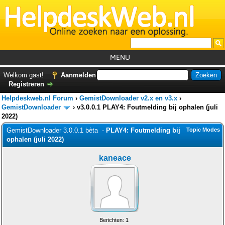
MENU
Home
Welkom gast!
Aanmelden
Registreren
Tutorials
Helpdeskweb.nl Forum
›
GemistDownloader v2.x en v3.x
›
Foutcodes
GemistDownloader
›
v3.0.0.1 PLAY4: Foutmelding bij ophalen (juli
2022)
Helpdesks
GemistDownloader 3.0.0.1 bèta -
PLAY4: Foutmelding bij
Topic Modes
ophalen (juli 2022)
GemistDownloader
*
Forum
kaneace
Berichten: 1