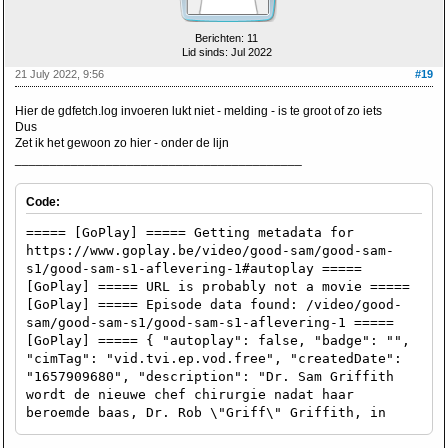
Berichten: 11
Lid sinds: Jul 2022
21 July 2022, 9:56
#19
Hier de gdfetch.log invoeren lukt niet - melding - is te groot of zo iets
Dus
Zet ik het gewoon zo hier - onder de lijn
_________________________________________
Code:
===== [GoPlay] ===== Getting metadata for
https://www.goplay.be/video/good-sam/good-sam-
s1/good-sam-s1-aflevering-1#autoplay =====
[GoPlay] ===== URL is probably not a movie =====
[GoPlay] ===== Episode data found: /video/good-
sam/good-sam-s1/good-sam-s1-aflevering-1 =====
[GoPlay] ===== { "autoplay": false, "badge": "",
"cimTag": "vid.tvi.ep.vod.free", "createdDate":
"1657909680", "description": "Dr. Sam Griffith
wordt de nieuwe chef chirurgie nadat haar
beroemde baas, Dr. Rob \"Griff\" Griffith, in
coma is beland.", "duration": 2442, "embedCta":