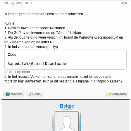
20 July 2022, 16:07
#18
Ik kan dit probleem helaas echt niet reproduceren.
Kun je:
1. GemistDownloader opnieuw starten
2. De GoPlay url invoeren en op "Verder" klikken
3. Als de foutmelding weer verschijnt: houdt de Windows-toets ingedrukt en
druk daarna kort op de letter R.
4. In het venster dat verschijnt, typ:
Code:
%appdata%\GemistDownloader
en druk op enter.
5. In het nieuwe Verkenner-scherm dat verschijnt, zul je het bestand
"gdfetch.log" aantreffen. Kun je dit bestand als bijlage in dit topic plaatsen?
Website
Zoek
Antwoord
Belgje