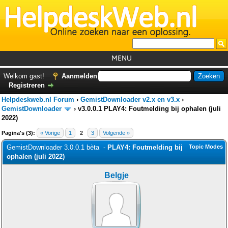
MENU
Home
Welkom gast!
Aanmelden
Registreren
Tutorials
Helpdeskweb.nl Forum
›
GemistDownloader v2.x en v3.x
›
Foutcodes
GemistDownloader
›
v3.0.0.1 PLAY4: Foutmelding bij ophalen (juli
2022)
Helpdesks
Pagina's (3):
« Vorige
1
2
3
Volgende »
GemistDownloader
*
GemistDownloader 3.0.0.1 bèta -
PLAY4: Foutmelding bij
Topic Modes
ophalen (juli 2022)
Forum
Belgje