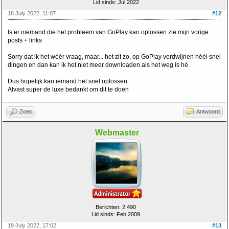
Lid sinds: Jul 2022
18 July 2022, 11:07
#12
Is er niemand die het probleem van GoPlay kan oplossen zie mijn vorige
posts + links
Sorry dat ik het wéér vraag, maar... het zit zo, op GoPlay verdwijnen héél snel
dingen en dan kan ik het niet meer downloaden als het weg is hé.
Dus hopelijk kan iemand het snel oplossen.
Alvast super de luxe bedankt om dit te doen
Zoek
Antwoord
Webmaster
Berichten: 2.490
Lid sinds: Feb 2009
19 July 2022, 17:02
#13