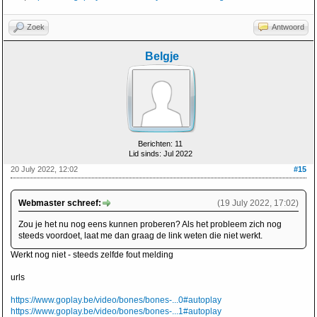
Zoek
Antwoord
Belgje
Berichten: 11
Lid sinds: Jul 2022
20 July 2022, 12:02
#15
Webmaster schreef:
(19 July 2022, 17:02)
Zou je het nu nog eens kunnen proberen? Als het probleem zich nog
steeds voordoet, laat me dan graag de link weten die niet werkt.
Werkt nog niet - steeds zelfde fout melding
urls
https://www.goplay.be/video/bones/bones-...0#autoplay
https://www.goplay.be/video/bones/bones-...1#autoplay