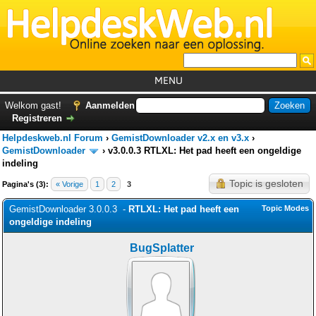
MENU
Home
Welkom gast!
Aanmelden
Registreren
Tutorials
Helpdeskweb.nl Forum
›
GemistDownloader v2.x en v3.x
›
Foutcodes
GemistDownloader
›
v3.0.0.3 RTLXL: Het pad heeft een ongeldige
indeling
Helpdesks
Topic is gesloten
Pagina's (3):
« Vorige
1
2
3
GemistDownloader
*
GemistDownloader 3.0.0.3 -
RTLXL: Het pad heeft een
Topic Modes
Forum
ongeldige indeling
BugSplatter