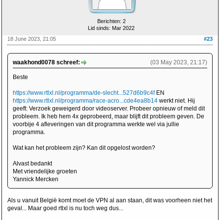
Berichten: 2
Lid sinds: Mar 2022
18 June 2023, 21:05
#23
waakhond0078 schreef:
(03 May 2023, 21:17)
Beste
https://www.rtlxl.nl/programma/de-slecht...527d6b9c4f
EN
https://www.rtlxl.nl/programma/race-acro...cde4ea8b14
werkt niet. Hij
geeft: Verzoek geweigerd door videoserver. Probeer opnieuw of meld dit
probleem. Ik heb hem 4x geprobeerd, maar blijft dit probleem geven. De
voorbije 4 afleveringen van dit programma werkte wel via jullie
programma.
Wat kan het probleem zijn? Kan dit opgelost worden?
Alvast bedankt
Met vriendelijke groeten
Yannick Mercken
Als u vanuit België komt moet de VPN al aan staan, dit was voorheen niet het
geval... Maar goed rtlxl is nu toch weg dus...