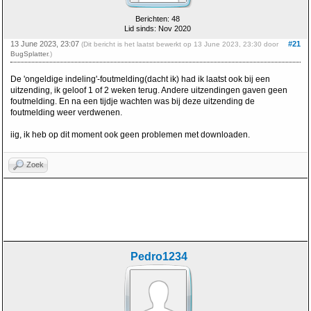
Berichten: 48
Lid sinds: Nov 2020
13 June 2023, 23:07
#21
(Dit bericht is het laatst bewerkt op 13 June 2023, 23:30 door
BugSplatter
.)
De 'ongeldige indeling'-foutmelding(dacht ik) had ik laatst ook bij een
uitzending, ik geloof 1 of 2 weken terug. Andere uitzendingen gaven geen
foutmelding. En na een tijdje wachten was bij deze uitzending de
foutmelding weer verdwenen.
iig, ik heb op dit moment ook geen problemen met downloaden.
Zoek
Pedro1234