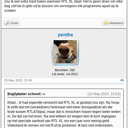
zou ik wel extra hard balen wanneer RTL XL stopt. Het is geen doen om elke
dag zelf de tv-gids uit te pluizen om vervolgens elk programma apart op te
zoeken.
Zoek
Antwoord
penthe
Berichten: 292
Lid sinds: Jul 2012
25 May 2023, 22:48
#5
BugSplatter schreef:
(23 May 2023, 15:53)
Klopt... ik had eigenlijk verwacht dat RTL XL al gestopt zou zijn. Nu hoop
ik zelfs dat het (verdwijnen) helemaal niet meer doorgaat(net als die
fusie tussen RTL&Talpa), maar dat is misschien hopen tegen beter weten
in. De tijd zal het leren. Na wat wikken en wegen ben ik toch ingegaan
op het speciale aanbod van RTL XL om een jaar voor weinig geld
Videoland te nemen om het ff uit te proberen. Ik ben niet ontevreden,