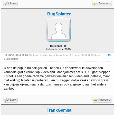
Zoek
Antwoord
BugSplatter
Berichten: 48
Lid sinds: Nov 2020
03 June 2023, 8:13
#9
(Dit bericht is het laatst bewerkt op 03 June 2023, 8:15 door
BugSplatter
.)
Ik heb de popup nu ook gezien... hopelijk is er ooit weer te downloaden
vanaf die gratis variant op Videoland. Maar jammer dat RTL XL gaat stoppen.
En het is een goede reclame geweest om mensen Videoland (betaald, maar
met korting) te laten uitproberen... en nu zeggen dat je straks gewoon gratis
kan blijven kijken, maarja dan zijn mensen ook al gewend aan het andere
aanbod.
Zoek
Antwoord
FrankGemist