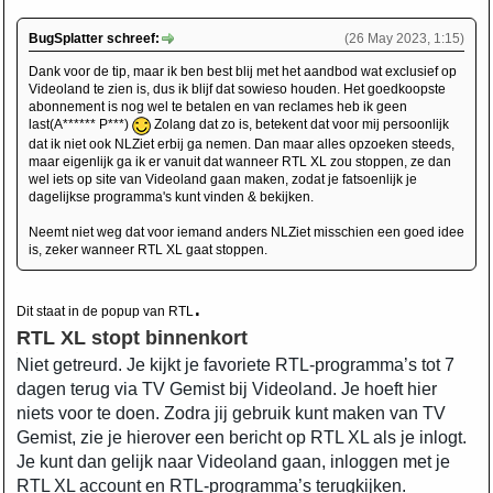
BugSplatter schreef:
(26 May 2023, 1:15)
Dank voor de tip, maar ik ben best blij met het aandbod wat exclusief op
Videoland te zien is, dus ik blijf dat sowieso houden. Het goedkoopste
abonnement is nog wel te betalen en van reclames heb ik geen
last(A****** P***)
Zolang dat zo is, betekent dat voor mij persoonlijk
dat ik niet ook NLZiet erbij ga nemen. Dan maar alles opzoeken steeds,
maar eigenlijk ga ik er vanuit dat wanneer RTL XL zou stoppen, ze dan
wel iets op site van Videoland gaan maken, zodat je fatsoenlijk je
dagelijkse programma's kunt vinden & bekijken.
Neemt niet weg dat voor iemand anders NLZiet misschien een goed idee
is, zeker wanneer RTL XL gaat stoppen.
.
Dit staat in de popup van RTL
RTL XL stopt binnenkort
L
Niet getreurd. Je kijkt je favoriete RTL-programma’s tot 7
dagen terug via TV Gemist bij Videoland. Je hoeft hier
niets voor te doen. Zodra jij gebruik kunt maken van TV
Gemist, zie je hierover een bericht op RTL XL als je inlogt.
Je kunt dan gelijk naar Videoland gaan, inloggen met je
RTL XL account en RTL-programma’s terugkijken.