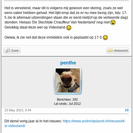
Het is vervelend, maar dit is volgens mij gewoon een storing, zoals ze wel
eens vaker hebben gehad. Het lijkt erop dat ze er nu mee bezig zijn, bijv. 17-
5 zie ik allemaal uitzendingen staan die er eerst niet(of op de verkeerde dag)
stonden. Helaas 'De Slechtste Chauffeur Van Nederland' nog niet
Gelukkig staat deze wel op Videoland
Owww, ik zie net dat deze inmiddels ook is geplaatst op 17-5
Zoek
Antwoord
penthe
Berichten: 292
Lid sinds: Jul 2012
23 May 2023, 0:44
#3
Dit stond vorig jaar al in het nieuws:
https://www.androidplanet.nl/nieuws/rtl-
xl-videoland/