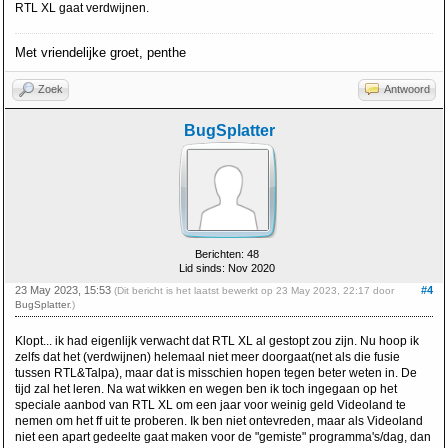
RTL XL gaat verdwijnen.
Met vriendelijke groet, penthe
Zoek
Antwoord
BugSplatter
Berichten: 48
Lid sinds: Nov 2020
23 May 2023, 15:53
#4
(Dit bericht is het laatst bewerkt op 23 May 2023, 22:17 door
BugSplatter
.)
Klopt... ik had eigenlijk verwacht dat RTL XL al gestopt zou zijn. Nu hoop ik
zelfs dat het (verdwijnen) helemaal niet meer doorgaat(net als die fusie
tussen RTL&Talpa), maar dat is misschien hopen tegen beter weten in. De
tijd zal het leren. Na wat wikken en wegen ben ik toch ingegaan op het
speciale aanbod van RTL XL om een jaar voor weinig geld Videoland te
nemen om het ff uit te proberen. Ik ben niet ontevreden, maar als Videoland
niet een apart gedeelte gaat maken voor de "gemiste" programma's/dag, dan