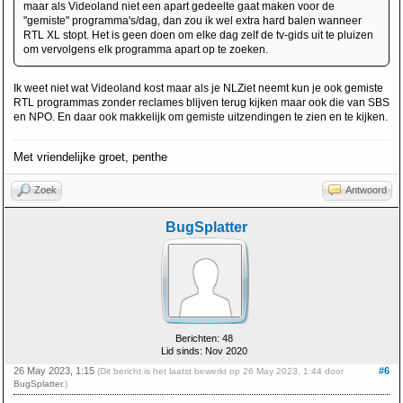
maar als Videoland niet een apart gedeelte gaat maken voor de
"gemiste" programma's/dag, dan zou ik wel extra hard balen wanneer
RTL XL stopt. Het is geen doen om elke dag zelf de tv-gids uit te pluizen
om vervolgens elk programma apart op te zoeken.
Ik weet niet wat Videoland kost maar als je NLZiet neemt kun je ook gemiste
RTL programmas zonder reclames blijven terug kijken maar ook die van SBS
en NPO. En daar ook makkelijk om gemiste uitzendingen te zien en te kijken.
Met vriendelijke groet, penthe
Zoek
Antwoord
BugSplatter
Berichten: 48
Lid sinds: Nov 2020
26 May 2023, 1:15
#6
(Dit bericht is het laatst bewerkt op 26 May 2023, 1:44 door
BugSplatter
.)