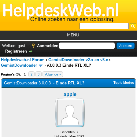
MENU
Home
Welkom gast!
Aanmelden
Registreren
Tutorials
Helpdeskweb.nl Forum
›
GemistDownloader v2.x en v3.x
›
Foutcodes
GemistDownloader
›
v3.0.0.3 Einde RTL XL?
Pagina's (3):
1
2
3
Volgende »
Helpdesks
GemistDownloader 3.0.0.3 -
Einde RTL XL?
Topic Modes
GemistDownloader
*
appie
Forum
Berichten: 7
Lid sinds: May 2023