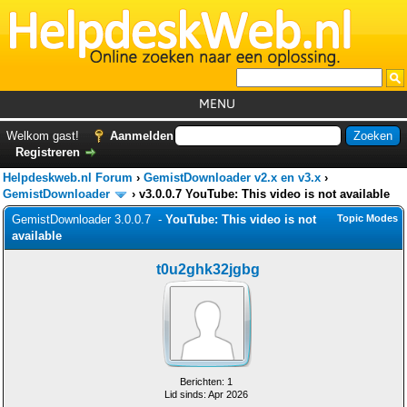
MENU
Home
Welkom gast!
Aanmelden
Registreren
Tutorials
Helpdeskweb.nl Forum
›
GemistDownloader v2.x en v3.x
›
Foutcodes
GemistDownloader
›
v3.0.0.7 YouTube: This video is not available
GemistDownloader 3.0.0.7 -
YouTube: This video is not
Topic Modes
Helpdesks
available
GemistDownloader
*
t0u2ghk32jgbg
Forum
Berichten: 1
Lid sinds: Apr 2026