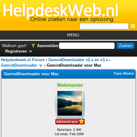
MENU
Home
Welkom gast!
Aanmelden
Registreren
Tutorials
Helpdeskweb.nl Forum
›
GemistDownloader v2.x en v3.x
›
Foutcodes
GemistDownloader
›
GemistDownloader voor Mac
GemistDownloader voor Mac
Topic Modes
Helpdesks
Webmaster
GemistDownloader
*
Forum
Berichten: 2.490
Lid sinds: Feb 2009