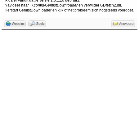
Ik ga er vanuit dat je versie 2.8.1.20 gebruikt.
[0x00000] in <filename unknown>:0 --- End of
Navigeer naar
~/.config/GemistDownloader
en verwijder GDfetch2.dll.
Herstart GemistDownloader en kijk of het probleem zich nogsteeds voordoet.
stack trace from previous location where
exception was thrown --- at
System.Runtime.ExceptionServices.ExceptionDisp
Website
Zoek
Antwoord
atchInfo.Throw () [0x00000] in <filename
unknown>:0 at
System.Runtime.CompilerServices.AsyncMethodBui
lderCore.<ThrowAsync>m__1 (System.Object
state) [0x00000] in <filename unknown>:0