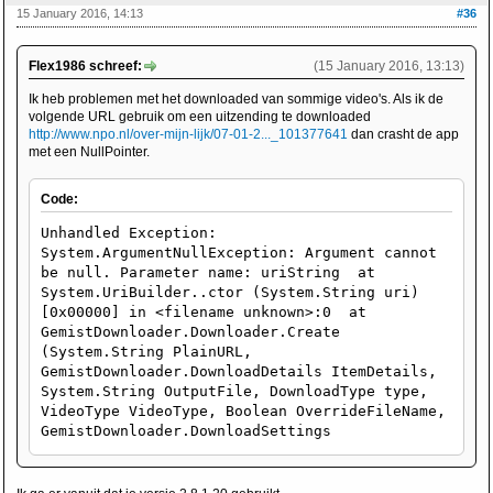
15 January 2016, 14:13
#36
Flex1986 schreef:
(15 January 2016, 13:13)
Ik heb problemen met het downloaded van sommige video's. Als ik de
volgende URL gebruik om een uitzending te downloaded
http://www.npo.nl/over-mijn-lijk/07-01-2..._101377641
dan crasht de app
met een NullPointer.
Code:
Unhandled Exception:
System.ArgumentNullException: Argument cannot
be null. Parameter name: uriString at
System.UriBuilder..ctor (System.String uri)
[0x00000] in <filename unknown>:0 at
GemistDownloader.Downloader.Create
(System.String PlainURL,
GemistDownloader.DownloadDetails ItemDetails,
System.String OutputFile, DownloadType type,
VideoType VideoType, Boolean OverrideFileName,
GemistDownloader.DownloadSettings
DownloadSettings) [0x00000] in <filename
unknown>:0 at MainWindow+
<DownloadButtonClick>d__25.MoveNext ()