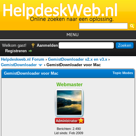
MENU
Home
Welkom gast!
Aanmelden
Registreren
Tutorials
Helpdeskweb.nl Forum
›
GemistDownloader v2.x en v3.x
›
Foutcodes
GemistDownloader
›
GemistDownloader voor Mac
GemistDownloader voor Mac
Topic Modes
Helpdesks
Webmaster
GemistDownloader
*
Forum
Berichten: 2.490
Lid sinds: Feb 2009