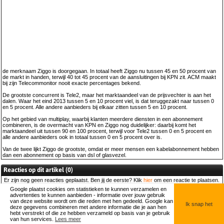
de merknaam Ziggo is doorgegaan. In totaal heeft Ziggo nu tussen 45 en 50 procent van
de markt in handen, terwijl 40 tot 45 procent van de aansluitingen bij KPN zit. ACM maakt
bij zijn Telecommonitor nooit exacte percentages bekend.
De grootste concurrent is Tele2, maar het marktaandeel van de prijsvechter is aan het
dalen. Waar het eind 2013 tussen 5 en 10 procent viel, is dat teruggezakt naar tussen 0
en 5 procent. Alle andere aanbieders bij elkaar zitten tussen 5 en 10 procent.
Op het gebied van multiplay, waarbij klanten meerdere diensten in een abonnement
combineren, is de overmacht van KPN en Ziggo nog duidelijker: daarbij komt het
marktaandeel uit tussen 90 en 100 procent, terwijl voor Tele2 tussen 0 en 5 procent en
alle andere aanbieders ook in totaal tussen 0 en 5 procent over is.
Van de twee lijkt Ziggo de grootste, omdat er meer mensen een kabelabonnement hebben
dan een abonnement op basis van dsl of glasvezel.
Reacties op dit artikel (0)
Er zijn nog
geen
reacties geplaatst. Ben jij de eerste? Klik
hier
om een reactie te plaatsen.
Google plaatst cookies om statistieken te kunnen verzamelen en
advertenties te kunnen aanbieden - informatie over jouw gebruik
© HelpdeskWeb.nl, 2026 |
Contact
van deze website wordt om die reden met hen gedeeld. Google kan
Ik snap het
deze gegevens combineren met andere informatie die je aan hen
hebt verstrekt of die ze hebben verzameld op basis van je gebruik
van hun services.
Lees meer