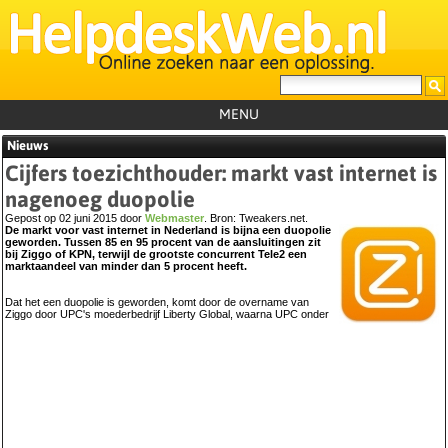
MENU
Nieuws
Home
Cijfers toezichthouder: markt vast internet is
Tutorials
nagenoeg duopolie
Foutcodes
Gepost op 02 juni 2015 door
Webmaster
. Bron:
Tweakers.net
.
De markt voor vast internet in Nederland is bijna een duopolie
geworden. Tussen 85 en 95 procent van de aansluitingen zit
Helpdesks
bij Ziggo of KPN, terwijl de grootste concurrent Tele2 een
marktaandeel van minder dan 5 procent heeft.
GemistDownloader
*
Dat het een duopolie is geworden, komt door de overname van
Forum
Ziggo door UPC's moederbedrijf Liberty Global, waarna UPC onder