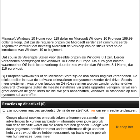
Microsoft Windows 10 Home voor 119 dollar en Microsoft Windows 10 Pro voor 199,99
dollar te koop. Dat zijn de reguliere prijzen die Microsoft eerder zelf communiceerde.
Tegenover VentureBeat bevestig Microsoft de verkoop van de sticks 'kort na de
introductie van Windows 10 te beginnen'.
Dat zou in de Verenigde Staten voor dezelfde prijzen als Windows 8.1 zijn. Eerder
verschenen aanwijzingen dat Windows 10 Home in Europa 135 euro gaat kosten,
waarmee het OS in de losse verkoop duurder zou worden dan Windows 8.1 Home, dat
119 euro kost.
Bij Europese webwinkels of de Microsoft Store zijn de usb-sticks nog niet verschenen. De
sticks stellen in staat de software te installeren op systemen zonder dvd-drive. Steeds
meer systemen, waaronder laptops en 2-in-1-systemen worden zonder optische drive
geleverd. Overigens zullen de meeste installaties via gratis upgrades verlopen, terwijl een
groot deel van de gebruikers die nieuwe pc's aanschaffen, Windows 10 standaard op hun
systeem zal aantreffen.
Reacties op dit artikel (0)
Er zijn nog
geen
reacties geplaatst. Ben jij de eerste? Klik
hier
om een reactie te plaatsen.
Google plaatst cookies om statistieken te kunnen verzamelen en
© HelpdeskWeb.nl, 2026 |
Contact
advertenties te kunnen aanbieden - informatie over jouw gebruik
van deze website wordt om die reden met hen gedeeld. Google kan
Ik snap het
deze gegevens combineren met andere informatie die je aan hen
hebt verstrekt of die ze hebben verzameld op basis van je gebruik
van hun services.
Lees meer