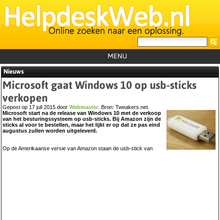
MENU
Nieuws
Home
Microsoft gaat Windows 10 op usb-sticks
Tutorials
verkopen
Foutcodes
Gepost op 17 juli 2015 door
Webmaster
. Bron:
Tweakers.net
.
Microsoft start na de release van Windows 10 met de verkoop
van het besturingssysteem op usb-sticks. Bij Amazon zijn de
Helpdesks
sticks al voor te bestellen, maar het lijkt er op dat ze pas eind
augustus zullen worden uitgeleverd.
GemistDownloader
*
Op de Amerikaanse versie van Amazon staan de usb-stick van
Forum