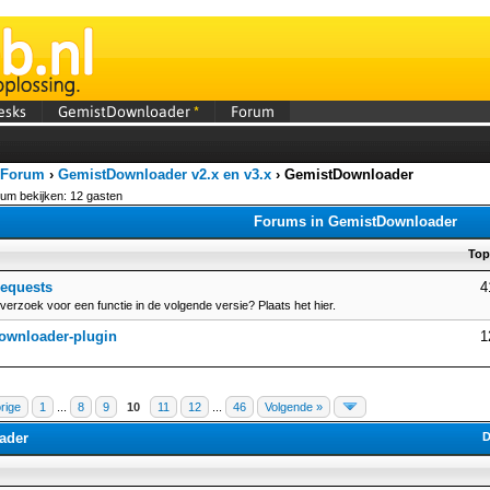
esks
GemistDownloader
*
Forum
 Forum
›
GemistDownloader v2.x en v3.x
›
GemistDownloader
orum bekijken: 12 gasten
Forums in GemistDownloader
Top
requests
4
verzoek voor een functie in de volgende versie? Plaats het hier.
ownloader-plugin
1
rige
1
...
8
9
10
11
12
...
46
Volgende »
ader
D