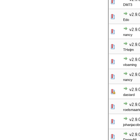
DM73
v2.9.
Edo
v2.9.
nancy
v2.9.
THeijm
v2.9.
vloaming
v2.9.
nancy
v2.9.
dastard
v2.9.
roelsmaart
v2.9.
johanjacob
v2.9.
DannyNL