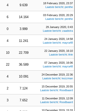
18 February 2020, 23:37
4
9.639
Laatste bericht
:
penthe
03 February 2020, 20:29
6
14.164
Laatste bericht
:
penthe
29 January 2020, 0:43
0
3.999
Laatste bericht
:
zaadstra
24 January 2020, 14:58
4
11.241
Laatste bericht
:
mayra48
22 January 2020, 16:10
10
22.709
Laatste bericht
:
Arie
07 January 2020, 16:06
22
36.589
Laatste bericht
:
mayra48
24 December 2019, 22:36
4
10.091
Laatste bericht
:
kezzman
15 December 2019, 20:55
2
7.124
Laatste bericht
:
Roodbaard
11 December 2019, 12:09
3
7.652
Laatste bericht
:
Roodbaard
10 December 2019, 15:33