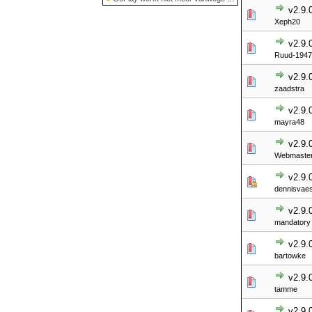
v2.9.
Xeph20
v2.9.
Ruud-1947
v2.9.
zaadstra
v2.9.
mayra48
v2.9.
Webmaste
v2.9.
dennisvae
v2.9.
mandatory
v2.9.
bartowke
v2.9.
tamme
v2.9.