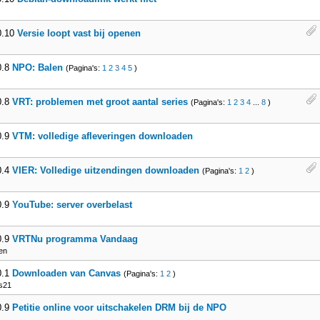
0.10
Versie loopt vast bij openen
0.8
NPO: Balen
(Pagina's:
1
2
3
4
5
)
0.8
VRT: problemen met groot aantal series
(Pagina's:
1
2
3
4
...
8
)
0.9
VTM: volledige afleveringen downloaden
0.4
VIER: Volledige uitzendingen downloaden
(Pagina's:
1
2
)
0.9
YouTube: server overbelast
0.9
VRTNu programma Vandaag
en
0.1
Downloaden van Canvas
(Pagina's:
1
2
)
s21
0.9
Petitie online voor uitschakelen DRM bij de NPO