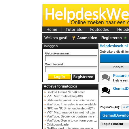
Home
Tutorials
Foutcodes
Helpd
Welkom gast!
Aanmelden
Registreren
Helpdeskweb.nl
Inloggen
Gebruikers die dit f
Gebruikersnaam:
Wachtwoord:
Forum
Feature 
Heb je een 
Actieve forumtopics
GemistD
»
Beeld & Geluid Schatkamer
»
VRT Max foutmelding 400
»
Bitdefender antivirus en Gemistdowloader
»
YouTube: This video is not available
Pagina's (46):
« Vo
»
NPO en NOS niet ondersteund(?!)
»
VRT Max: waarde kan niet null zijn
GemistDownlo
»
YouTube: Sequence contains no elements
»
YouTube: Sign in to conform your not a bot
Topic
/
Auteur
»
Orbitdownloader
»
GoPlay werkt niet meer vanwege nieuwe webadres