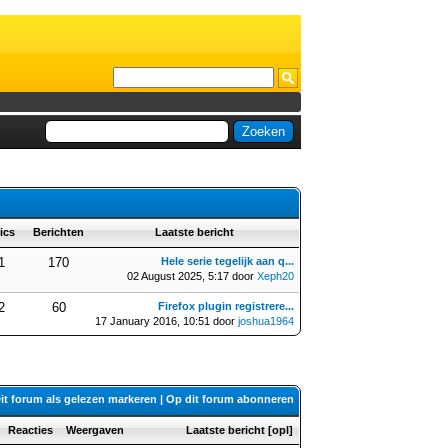
ics
Berichten
Laatste bericht
1
170
Hele serie tegelijk aan q...
02 August 2025, 5:17 door
Xeph20
2
60
Firefox plugin registrere...
17 January 2016, 10:51 door
joshua1964
it forum als gelezen markeren
|
Op dit forum abonneren
Reacties
Weergaven
Laatste bericht
[
opl
]