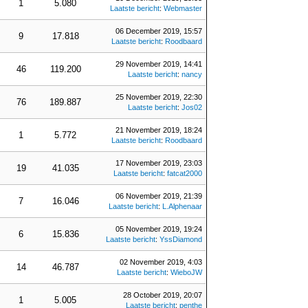
1
5.080
Laatste bericht
:
Webmaster
06 December 2019, 15:57
9
17.818
Laatste bericht
:
Roodbaard
29 November 2019, 14:41
46
119.200
Laatste bericht
:
nancy
25 November 2019, 22:30
76
189.887
Laatste bericht
:
Jos02
21 November 2019, 18:24
1
5.772
Laatste bericht
:
Roodbaard
17 November 2019, 23:03
19
41.035
Laatste bericht
:
fatcat2000
06 November 2019, 21:39
7
16.046
Laatste bericht
:
L.Alphenaar
05 November 2019, 19:24
6
15.836
Laatste bericht
:
YssDiamond
02 November 2019, 4:03
14
46.787
Laatste bericht
:
WieboJW
28 October 2019, 20:07
1
5.005
Laatste bericht
:
penthe