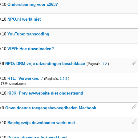
0.10
Ondersteuning voor x265?
0.10
NPO.nl werkt niet
0.10
YouTube: transcoding
0.10
VIER: Hoe downloaden?
0.9
NPO: DRM-vrije uitzendingen beschikbaar
(Pagina's:
1
2
)
r
0.10
RTL: 'Verwerken...'
(Pagina's:
1
2
3
)
s77@hotmail.com
0.10
KIJK: Preview-website niet ondersteund
0.9
Onvoldoende toegangsbevoegdheden Macbook
0.10
Batchgewijs downloaden werkt niet
0.10
Debian-downloadlink werkt niet