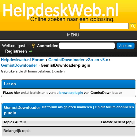
MENU
Home
Welkom gast!
Aanmelden
Registreren
Tutorials
Helpdeskweb.nl Forum
›
GemistDownloader v2.x en v3.x
›
Foutcodes
GemistDownloader
›
GemistDownloader-plugin
Gebruikers die dit forum bekijken: 1 gasten
Helpdesks
Let op
GemistDownloader
*
Plaats hier enkel berichten over de
browserplugin
van GemistDownloader.
Forum
GemistDownloader-
Dit forum als gelezen markeren
|
Op dit forum abonneren
plugin
Topic
/
Auteur
Laatste bericht
[
opl
]
Belangrijk topic