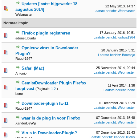
Updates [laatst bijgewerkt: 18
22 May 2013, 14:37
augustus 2014]
Laatste bericht
:
Webmaster
Webmaster
Normaal topic
Firefox plugin registreren
17 January 2016, 10:51
Laatste bericht
:
joshua1964
adonetubuntu
Opnieuw virus in Downloader
20 January 2015, 3:31
Plugin?
Laatste bericht
:
Boompje
Ruud-1947
Safari (Mac)
25 November 2014, 20:44
Laatste bericht
:
Webmaster
Antonio
GemistDownloader Plugin Firefox
11 April 2014, 1:38
loopt vast
(Pagina's:
1
2
)
Laatste bericht
:
bene
bene
Downloader-plugin IE-11
11 December 2013, 0:29
Laatste bericht
:
Webmaster
Ruud-1947
waar is de plug in voor Firefox
07 December 2013, 15:48
Laatste bericht
:
Webmaster
XanderDeWijs
Virus in Downloader-Plugin?
07 December 2013, 15:43
Laatste bericht
:
XanderDeWijs