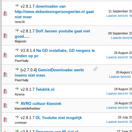
v2.8.1.7
downloaden van
http://www.debestesingersongwriter.nl gaat
11 September 20
Laatste bericht
:
W
niet meer
rene16
v2.8.1.7
Dolf Jansen youtube gaat niet
09 September 20
goed.....
Laatste berich
Majestic
V2.8.1.4
Na GD installatie, GD nergens te
26 August 2
vinden op pc
Laatste bericht
:
W
PeerHally
[v2.7.0.4]
GemistDownloader werkt
20 August 
ineens niet meer.
Laatste bericht
:
PeerHally
v2.8.1.7
Teleblik.nl
18 August 2
Laatste bericht
:
W
Aziona
AVRO cultuur klassiek
16 August 2
Laatste bericht
:
W
klassiekliefhebber
v2.8.1.7
DL Youtube niet mogelijk
26 July 2
Laatste bericht
:
W
cmrboer
v2.8.1.7
Opnemen van NLziet.nl
27 June 2