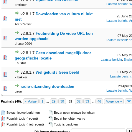
Laatste bericht
:
W
cmrboer
v2.8.1.7
Downloaden van cultura.nl lukt
25 June 2
niet
Laatste bericht
:
A
ArchCarrier
v2.8.1.7
Foutmelding De video URL kon
07 May 20
worden opgehaald
Laatste bericht
:
c
chaser0904
v2.8.1.7
Geen download mogelijk door
05 May 20
geografische locatie
Laatste bericht
:
Snak
Faustus
v2.8.1.7
Wel geluid / Geen beeld
01 May 20
Laatste bericht
k.bakker
radio-uitzending downloaden
29 April 2
Laatste bericht
:
W
Leon
Pagina's (46):
« Vorige
1
...
29
30
31
32
33
...
46
Volgende »
Bevat nieuwe berichten
Bevat geen nieuwe berichten
Populair topic (recent)
Bevat berichten van u
Populair topic (niet recent)
Topic is gesloten
Dit forum doorzoeken: