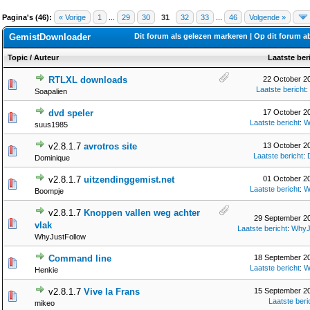
Pagina's (46):
« Vorige
1
...
29
30
31
32
33
...
46
Volgende »
GemistDownloader
Dit forum als gelezen markeren
|
Op dit forum 
Topic
/
Auteur
Laatste ber
RTLXL downloads
22 October 20
Laatste bericht
:
Soapalien
dvd speler
17 October 20
Laatste bericht
:
W
suus1985
v2.8.1.7
avrotros site
13 October 20
Laatste bericht
:
Dominique
v2.8.1.7
uitzendinggemist.net
01 October 20
Laatste bericht
:
W
Boompje
v2.8.1.7
Knoppen vallen weg achter
29 September 20
vlak
Laatste bericht
:
WhyJ
WhyJustFollow
Command line
18 September 20
Laatste bericht
:
W
Henkie
v2.8.1.7
Vive la Frans
15 September 20
Laatste beri
mikeo