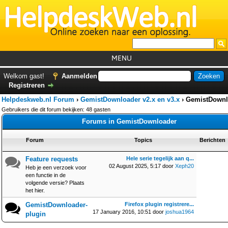
MENU
Home
Welkom gast!
Aanmelden
Registreren
Tutorials
Helpdeskweb.nl Forum
›
GemistDownloader v2.x en v3.x
›
GemistDownl
Foutcodes
Gebruikers die dit forum bekijken: 48 gasten
Forums in GemistDownloader
Helpdesks
Forum
Topics
Berichten
GemistDownloader
*
Forum
Feature requests
Hele serie tegelijk aan q...
02 August 2025, 5:17 door
Xeph20
Heb je een verzoek voor
een functie in de
volgende versie? Plaats
het hier.
GemistDownloader-
Firefox plugin registrere...
17 January 2016, 10:51 door
joshua1964
plugin