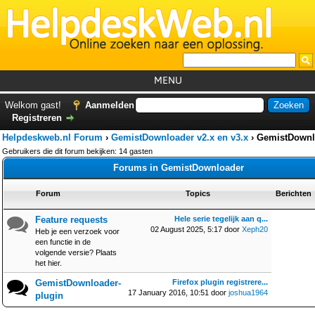
MENU
Home
Welkom gast!
Aanmelden
Registreren
Tutorials
Helpdeskweb.nl Forum
›
GemistDownloader v2.x en v3.x
›
GemistDownl
Foutcodes
Gebruikers die dit forum bekijken: 14 gasten
Forums in GemistDownloader
Helpdesks
Forum
Topics
Berichten
GemistDownloader
*
Forum
Feature requests
Hele serie tegelijk aan q...
02 August 2025, 5:17 door
Xeph20
Heb je een verzoek voor
een functie in de
volgende versie? Plaats
het hier.
GemistDownloader-
Firefox plugin registrere...
17 January 2016, 10:51 door
joshua1964
plugin