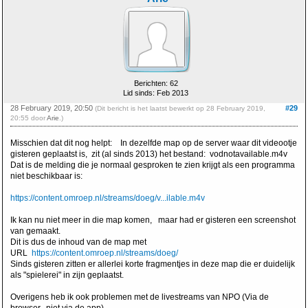
Berichten: 62
Lid sinds: Feb 2013
28 February 2019, 20:50
#29
(Dit bericht is het laatst bewerkt op 28 February 2019,
20:55 door
Arie
.)
Misschien dat dit nog helpt: In dezelfde map op de server waar dit videootje
gisteren geplaatst is, zit (al sinds 2013) het bestand: vodnotavailable.m4v
Dat is de melding die je normaal gesproken te zien krijgt als een programma
niet beschikbaar is:
https://content.omroep.nl/streams/doeg/v...ilable.m4v
Ik kan nu niet meer in die map komen, maar had er gisteren een screenshot
van gemaakt.
Dit is dus de inhoud van de map met
URL
https://content.omroep.nl/streams/doeg/
Sinds gisteren zitten er allerlei korte fragmentjes in deze map die er duidelijk
als "spielerei" in zijn geplaatst.
Overigens heb ik ook problemen met de livestreams van NPO (Via de