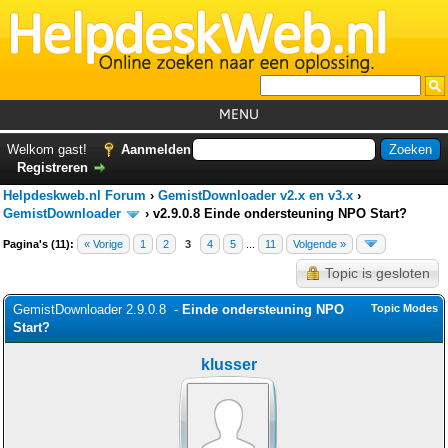
MENU
Home
Welkom gast!
Aanmelden
Registreren
Tutorials
Helpdeskweb.nl Forum
›
GemistDownloader v2.x en v3.x
›
Foutcodes
GemistDownloader
›
v2.9.0.8 Einde ondersteuning NPO Start?
Pagina's (11):
« Vorige
1
2
3
Helpdesks
4
5
...
11
Volgende »
Topic is gesloten
GemistDownloader
*
GemistDownloader 2.9.0.8 -
Einde ondersteuning NPO
Topic Modes
Forum
Start?
klusser