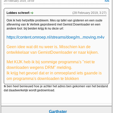
28 February 2019, 19:59
#25
Lobbes schreef:
(28 February 2019, 3:27)
Ook ik heb hetzelfde probleem. Mes op tafel van gisteren en een oude
aflevering van Ik Vertrek geprobeerd met Gemist Downloader en een
andere tool. bij beiden krijg ik nu deze url:
https://content.omroep.nl/streams/doeg/m...moving.m4v
Geen idee wat dit nu weer is. Misschien kan de
ontwikkelaar van GemistDownloader er naar kijken.
Met KIJK heb ik bij sommige programma's "niet te
downloaden wegens DRM" melding.
Ik krijg het gevoel dat er in omroepland iets gaande is
om programma's downloaden te blokken
Ik ben heel benieuwd hoe je achter het adres ben gekomen van het bestand
dat daadwerkelijk wordt gedownload.
Garthster