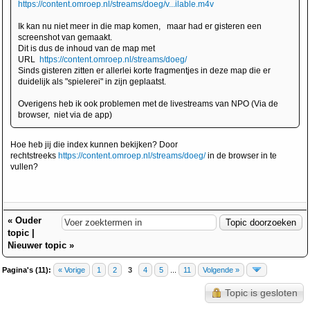
https://content.omroep.nl/streams/doeg/v...ilable.m4v
Ik kan nu niet meer in die map komen, maar had er gisteren een
screenshot van gemaakt.
Dit is dus de inhoud van de map met
URL
https://content.omroep.nl/streams/doeg/
Sinds gisteren zitten er allerlei korte fragmentjes in deze map die er
duidelijk als "spielerei" in zijn geplaatst.
Overigens heb ik ook problemen met de livestreams van NPO (Via de
browser, niet via de app)
Hoe heb jij die index kunnen bekijken? Door
rechtstreeks
https://content.omroep.nl/streams/doeg/
in de browser in te
vullen?
«
Ouder
topic
|
Nieuwer topic
»
Pagina's (11):
« Vorige
1
2
3
4
5
...
11
Volgende »
Topic is gesloten