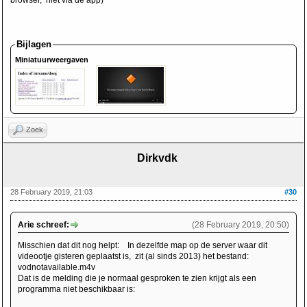
browser, niet via de app)
Bijlagen
Miniatuurweergaven
Zoek
Dirkvdk
28 February 2019, 21:03
#30
Arie schreef:
(28 February 2019, 20:50)
Misschien dat dit nog helpt: In dezelfde map op de server waar dit
videootje gisteren geplaatst is, zit (al sinds 2013) het bestand:
vodnotavailable.m4v
Dat is de melding die je normaal gesproken te zien krijgt als een
programma niet beschikbaar is: