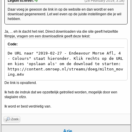
Legion schreef:
(28 February 2019, 3:18)
Daar voeg je gewoon de link in op de website en dan wordt er een
download gegenereerd. Let wel even op de juiste instellingen die je wil
hebben.
Ja, ... eh ik dacht het niet. Direct downloaden via die site geeft hetzelfde
filmpje, vragen om een downloadlink geeft deze tekst:
Code:
De URL naar "2019-02-27 - Endeavour Morse Afl, 4
- Colours" staat hieronder. Klik rechts op de URL
en kies 'opslaan als' om de download te starten:
https://content.omroep.nl/streams/doeg/milton_mov
ing.m4v
De link is opvallend.
Ik heb de indruk dat we opzettelijk getrolled worden, mogelijk door een
stagiaire ofzo.
Ik word er best verdrietig van.
Zoek
Arie