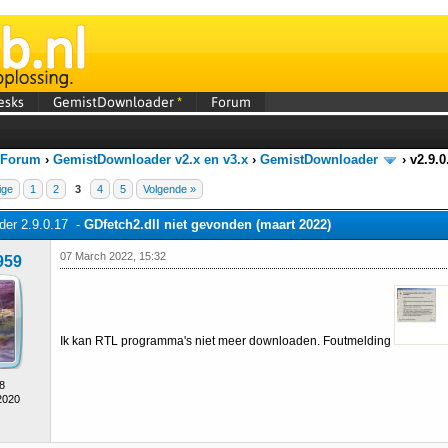
esks
GemistDownloader
*
Forum
 Forum
›
GemistDownloader v2.x en v3.x
›
GemistDownloader
›
v2.9.0
ige
1
2
3
4
5
Volgende »
er 2.9.0.17 -
GDfetch2.dll niet gevonden (maart 2022)
07 March 2022, 15:32
959
Ik kan RTL programma's niet meer downloaden. Foutmelding
8
2020