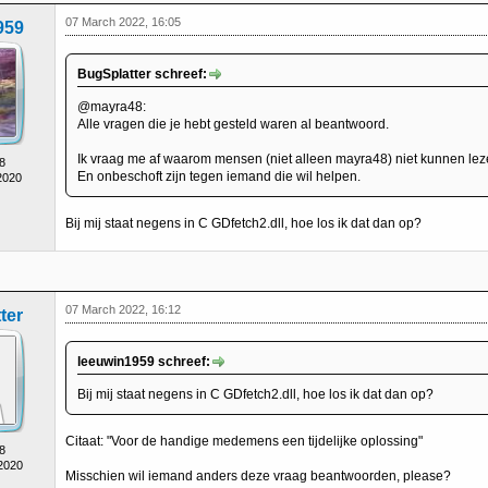
07 March 2022, 16:05
959
BugSplatter schreef:
@mayra48:
Alle vragen die je hebt gesteld waren al beantwoord.
Ik vraag me af waarom mensen (niet alleen mayra48) niet kunnen lezen/
8
En onbeschoft zijn tegen iemand die wil helpen.
2020
Bij mij staat negens in C GDfetch2.dll, hoe los ik dat dan op?
07 March 2022, 16:12
ter
leeuwin1959 schreef:
Bij mij staat negens in C GDfetch2.dll, hoe los ik dat dan op?
Citaat: "Voor de handige medemens een tijdelijke oplossing"
8
 2020
Misschien wil iemand anders deze vraag beantwoorden, please?