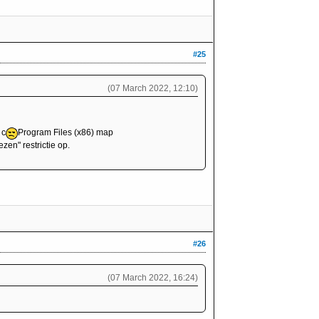
#25
(07 March 2022, 12:10)
 c
Program Files (x86) map
zen" restrictie op.
#26
(07 March 2022, 16:24)