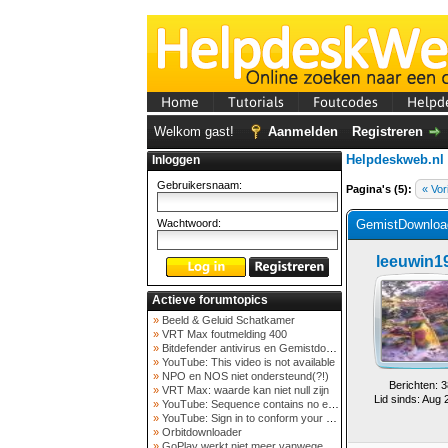
Home
Tutorials
Foutcodes
Helpd
Welkom gast!
Aanmelden
Registreren
Helpdeskweb.nl
Inloggen
Gebruikersnaam:
Pagina's (5):
« Vor
Wachtwoord:
GemistDownload
leeuwin1
Actieve forumtopics
»
Beeld & Geluid Schatkamer
»
VRT Max foutmelding 400
»
Bitdefender antivirus en Gemistdowloader
»
YouTube: This video is not available
»
NPO en NOS niet ondersteund(?!)
Berichten: 3
»
VRT Max: waarde kan niet null zijn
Lid sinds: Aug 
»
YouTube: Sequence contains no elements
»
YouTube: Sign in to conform your not a bot
»
Orbitdownloader
»
GoPlay werkt niet meer vanwege nieuwe webadres