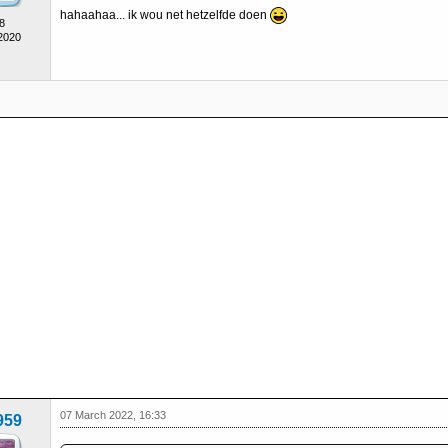
hahaahaa... ik wou net hetzelfde doen
8
 2020
07 March 2022, 16:33
959