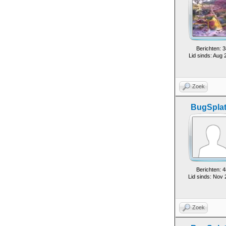
Berichten: 3
Lid sinds: Aug 
Zoek
BugSplat
Berichten: 4
Lid sinds: Nov
Zoek