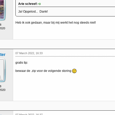
Arie schreef:
Ja! Opgelost... Dank!
Heb ik ook gedaan, maar bij mij werkt het nog steeds niet!
8
2020
07 March 2022, 16:33
ter
gratis tip:
bewaar de .zip voor de volgende storing
8
 2020
07 March 2022, 16:37