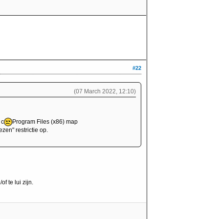
#22
(07 March 2022, 12:10)
 c
Program Files (x86) map
zen" restrictie op.
 te lui zijn.