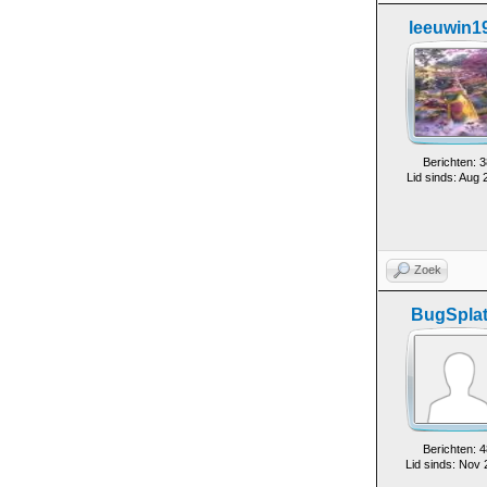
leeuwin1
Berichten: 3
Lid sinds: Aug 
Zoek
BugSplat
Berichten: 4
Lid sinds: Nov