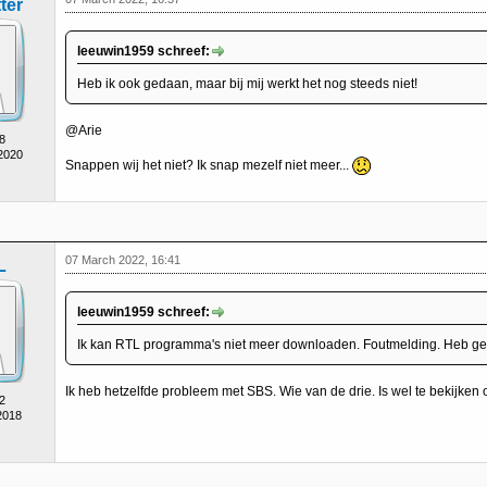
ter
leeuwin1959 schreef:
Heb ik ook gedaan, maar bij mij werkt het nog steeds niet!
@Arie
8
 2020
Snappen wij het niet? Ik snap mezelf niet meer...
07 March 2022, 16:41
L
leeuwin1959 schreef:
Ik kan RTL programma's niet meer downloaden. Foutmelding. Heb gee
Ik heb hetzelfde probleem met SBS. Wie van de drie. Is wel te bekijken 
2
2018