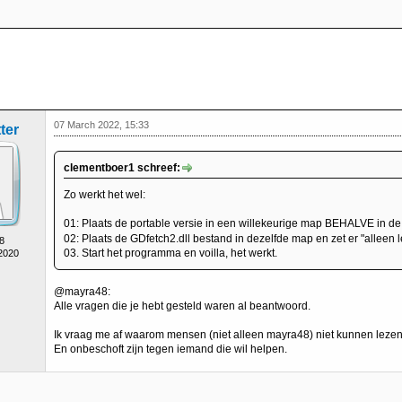
07 March 2022, 15:33
ter
clementboer1 schreef:
Zo werkt het wel:
01: Plaats de portable versie in een willekeurige map BEHALVE in de
02: Plaats de GDfetch2.dll bestand in dezelfde map en zet er "alleen le
8
03. Start het programma en voilla, het werkt.
 2020
@mayra48:
Alle vragen die je hebt gesteld waren al beantwoord.
Ik vraag me af waarom mensen (niet alleen mayra48) niet kunnen lezen/of
En onbeschoft zijn tegen iemand die wil helpen.