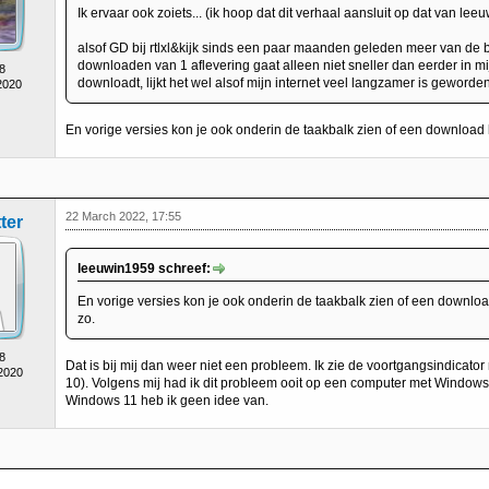
Ik ervaar ook zoiets... (ik hoop dat dit verhaal aansluit op dat van le
alsof GD bij rtlxl&kijk sinds een paar maanden geleden meer van de 
downloaden van 1 aflevering gaat alleen niet sneller dan eerder in mij
8
downloadt, lijkt het wel alsof mijn internet veel langzamer is geworden.
2020
En vorige versies kon je ook onderin de taakbalk zien of een download 
22 March 2022, 17:55
ter
leeuwin1959 schreef:
En vorige versies kon je ook onderin de taakbalk zien of een downloa
zo.
8
Dat is bij mij dan weer niet een probleem. Ik zie de voortgangsindicat
 2020
10). Volgens mij had ik dit probleem ooit op een computer met Windows 8
Windows 11 heb ik geen idee van.