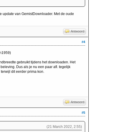
ieuwe update van GemistDownloader. Met de oude
Antwoord
#4
win1959)
ndbreedte gebruikt tijdens het downloaden. Het
eleving. Dus als je nu een paar afl. tegelijk
terwijl dit eerder prima kon.
Antwoord
#5
(21 March 2022, 2:55)