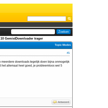
0.10 GemistDownloader trager
Topic Modes
#1
n meerdere downloads tegelijk doen bijna onmogelijk
 het allemaal heel goed, je probleemloos wel 5
Antwoord