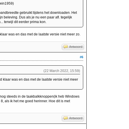
euwin1959)
bandbreedte gebruikt tijdens het downloaden. Het
n beleving. Dus als je nu een paar afl. tegelijk
.. terwijl dit eerder prima kon.
klaar was en das met de laatste versie niet meer zo.
Antwoord
#6
(22 March 2022, 15:59)
d klaar was en das met de laatste versie niet meer
or nog steeds in de taakbalkknoppen(ik heb Windows
, als ik het me goed herinner. Hoe dit is met
Antwoord