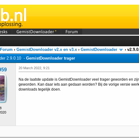
esks
GemistDownloader
*
Forum
 Forum
›
GemistDownloader v2.x en v3.x
›
GemistDownloader
›
v2.9.
er 2.9.0.10 -
GemistDownloader trager
20 March 2022, 9:21
959
Na de laatste update is GemistDownloader veel trager geworden en zij
geworden. Kan daar iets aan gedaan worden? Bij de vorige versie werkt
downloads tegelijk doen.
8
2020