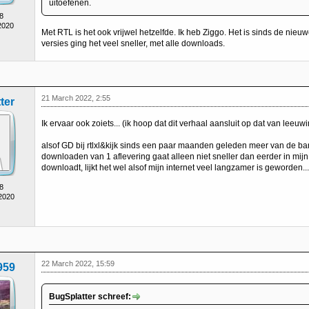
uitoefenen.
8
2020
Met RTL is het ook vrijwel hetzelfde. Ik heb Ziggo. Het is sinds de n
versies ging het veel sneller, met alle downloads.
21 March 2022, 2:55
ter
Ik ervaar ook zoiets... (ik hoop dat dit verhaal aansluit op dat van leeu
alsof GD bij rtlxl&kijk sinds een paar maanden geleden meer van de ba
downloaden van 1 aflevering gaat alleen niet sneller dan eerder in mijn b
downloadt, lijkt het wel alsof mijn internet veel langzamer is geworden... 
8
 2020
22 March 2022, 15:59
959
BugSplatter schreef: