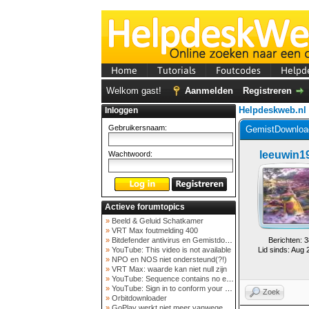
Home
Tutorials
Foutcodes
Helpd
Welkom gast!
Aanmelden
Registreren
Helpdeskweb.nl
Inloggen
Gebruikersnaam:
GemistDownload
leeuwin1
Wachtwoord:
Actieve forumtopics
»
Beeld & Geluid Schatkamer
»
VRT Max foutmelding 400
»
Bitdefender antivirus en Gemistdowloader
Berichten: 3
»
YouTube: This video is not available
Lid sinds: Aug 
»
NPO en NOS niet ondersteund(?!)
»
VRT Max: waarde kan niet null zijn
»
YouTube: Sequence contains no elements
»
YouTube: Sign in to conform your not a bot
Zoek
»
Orbitdownloader
»
GoPlay werkt niet meer vanwege nieuwe webadres