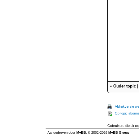
«
Ouder topic
Afdrukversie w
Op topic abonn
Gebruikers die dit to
Aangedreven door
MyBB
, © 2002-2026
MyBB Group
.