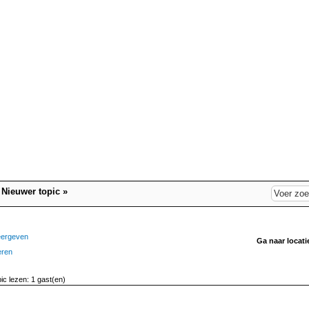
|
Nieuwer topic
»
eergeven
Ga naar locati
eren
pic lezen: 1 gast(en)