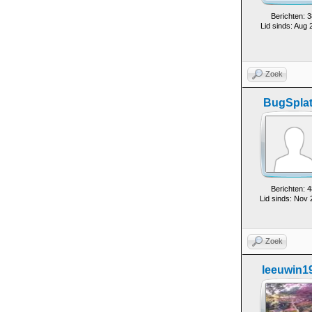
Berichten: 3
Lid sinds: Aug 
Zoek
BugSplat
Berichten: 4
Lid sinds: Nov
Zoek
leeuwin1