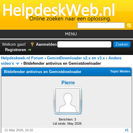
MENU
Home
Welkom gast!
Aanmelden
Registreren
Tutorials
Helpdeskweb.nl Forum
›
GemistDownloader v2.x en v3.x
›
Andere
Foutcodes
video's
›
Bitdefender antivirus en Gemistdowloader
Bitdefender antivirus en Gemistdowloader
Topic Modes
Helpdesks
Pierre
GemistDownloader
*
Forum
Berichten: 3
Lid sinds: May 2026
21 May 2026, 10:10
#1