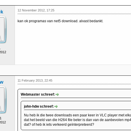
12 November 2012, 17:25
ek
kan ok programas van net5 download. alvast bedankt.
1
 2012
11 February 2013, 22:45
dw
Webmaster schreef:
john-hdw schreef:
Nu heb ik die twee downloads een paar keer in VLC player met elka
1
dat het beeld van die H264 file beter is dan van de aanbevolen mp4
2012
dat? of heb ik iets verkeerd geïnterpreteerd?