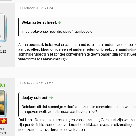
11 October 2012, 21:24
Webmaster schreef:
In de bètaversie heet die optie '- aanbevolen'.
Ah nu begrijp ik beter wat er aan de hand is; bij een andere video heb
2
aangetroffen. Maar om de een of andere reden ontbreekt die aanduidin
2012
sommige video's niet zonder converteren te downloaden zijn (of dat Ge
videoformaat aanbevolen is)?
11 October 2012, 21:27
er
deejay schreef:
Betekent dit dat sommige video's niet zonder converteren te download
aangeven welk videoformaat aanbevolen is)?
Dat klopt. De meeste uitzendingen van UitzendingGemist.nl zijn wel z
zijn per definitie zonder converteren beschikbaar, evenals uitzending
490
nooit zonder converteren te downloaden.
2009