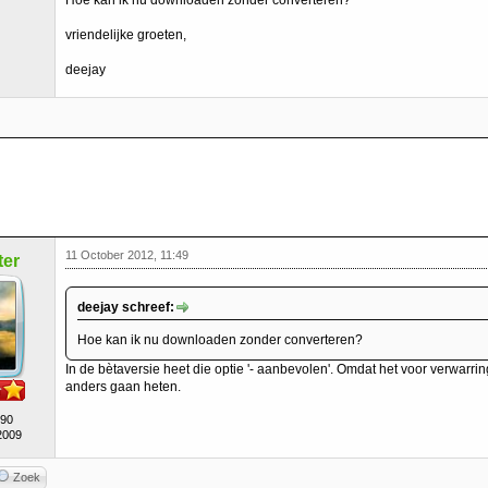
Hoe kan ik nu downloaden zonder converteren?
vriendelijke groeten,
deejay
11 October 2012, 11:49
er
deejay schreef:
Hoe kan ik nu downloaden zonder converteren?
In de bètaversie heet die optie '- aanbevolen'. Omdat het voor verwarring 
anders gaan heten.
490
2009
Zoek