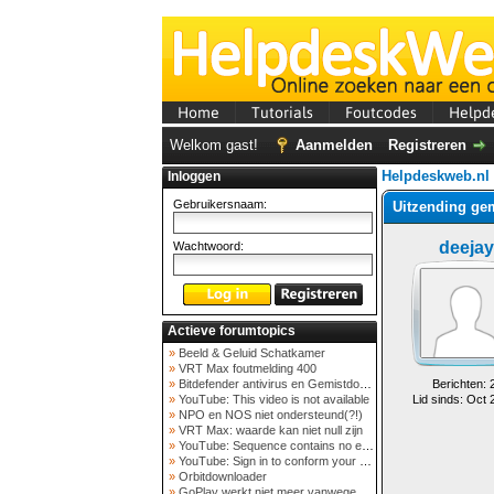
Home
Tutorials
Foutcodes
Helpd
Welkom gast!
Aanmelden
Registreren
Helpdeskweb.nl
Inloggen
Gebruikersnaam:
Uitzending ge
deejay
Wachtwoord:
Actieve forumtopics
»
Beeld & Geluid Schatkamer
»
VRT Max foutmelding 400
»
Bitdefender antivirus en Gemistdowloader
Berichten: 
»
YouTube: This video is not available
Lid sinds: Oct 
»
NPO en NOS niet ondersteund(?!)
»
VRT Max: waarde kan niet null zijn
»
YouTube: Sequence contains no elements
»
YouTube: Sign in to conform your not a bot
»
Orbitdownloader
»
GoPlay werkt niet meer vanwege nieuwe webadres