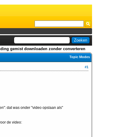
nding gemist downloaden zonder converteren
Topic Modes
#1
n": dat was onder "video opslaan als"
voor de video: