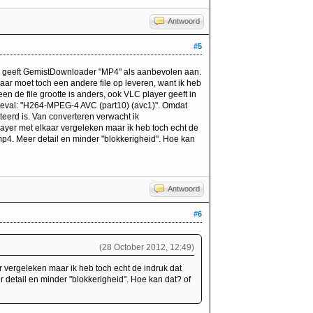
Antwoord
#5
n geeft GemistDownloader "MP4" als aanbevolen aan.
maar moet toch een andere file op leveren, want ik heb
n de file grootte is anders, ook VLC player geeft in
geval: "H264-MPEG-4 AVC (part10) (avc1)". Omdat
teerd is. Van converteren verwacht ik
layer met elkaar vergeleken maar ik heb toch echt de
mp4. Meer detail en minder "blokkerigheid". Hoe kan
Antwoord
#6
(28 October 2012, 12:49)
 vergeleken maar ik heb toch echt de indruk dat
 detail en minder "blokkerigheid". Hoe kan dat? of