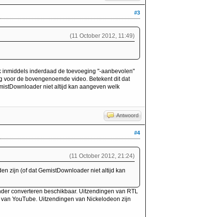
#3
(11 October 2012, 11:49)
 ik inmiddels inderdaad de toevoeging "-aanbevolen"
g voor de bovengenoemde video. Betekent dit dat
mistDownloader niet altijd kan aangeven welk
Antwoord
#4
(11 October 2012, 21:24)
en zijn (of dat GemistDownloader niet altijd kan
onder converteren beschikbaar. Uitzendingen van RTL
en van YouTube. Uitzendingen van Nickelodeon zijn