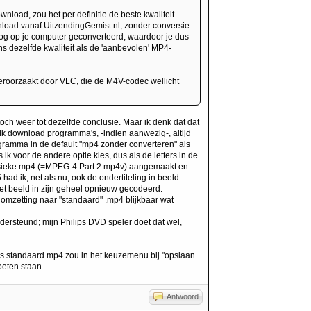
nload, zou het per definitie de beste kwaliteit
nload vanaf UitzendingGemist.nl, zonder conversie.
d nog op je computer geconverteerd, waardoor je dus
ns dezelfde kwaliteit als de 'aanbevolen' MP4-
veroorzaakt door VLC, die de M4V-codec wellicht
ch weer tot dezelfde conclusie. Maar ik denk dat dat
Ik download programma's, -indien aanwezig-, altijd
 programma in de default "mp4 zonder converteren" als
k voor de andere optie kies, dus als de letters in de
assieke mp4 (=MPEG-4 Part 2 mp4v) aangemaakt en
 had ik, net als nu, ook de ondertiteling in beeld
et beeld in zijn geheel opnieuw gecodeerd.
e omzetting naar "standaard" .mp4 blijkbaar wat
dersteund; mijn Philips DVD speler doet dat wel,
s standaard mp4 zou in het keuzemenu bij "opslaan
oeten staan.
Antwoord