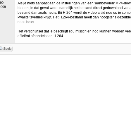
490
Als je niets aanpast aan de instellingen van een 'aanbevolen' MP4-downl
2009
bieden; in dat geval wordt namelijk het bestand direct gedownload vanaf
bestand dan zoals het is. Bij H.264 wordt de video altijd nog op je com
kwaliteitsverlies krijgt. Het H.264-bestand heeft dan hoogstens dezelf
nooit beter.
Het verschijnsel dat je beschrijft zou misschien nog kunnen worden ve
efficiënt afhandelt dan H.264.
Zoek