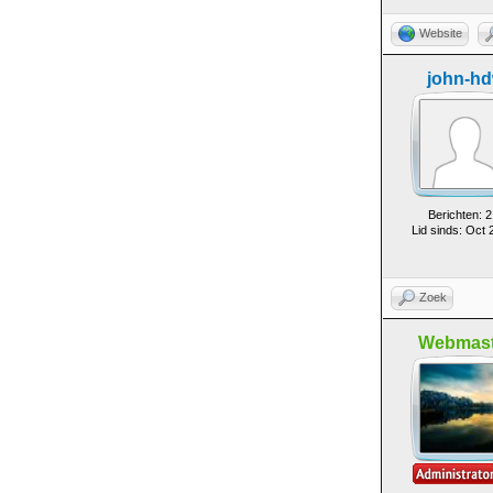
Website
john-h
Berichten: 2
Lid sinds: Oct 
Zoek
Webmast