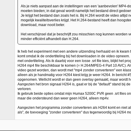
Als je niets aanpast aan de instellingen van een 'aanbevolen' MP4-dow
moeten bieden; in dat geval wordt namelijk het bestand direct gedow
Je krijgt het bestand dan zoals het is. Bij H.264 wordt de video altij
mogelijk kwaliteitsverlies krijgt. Het H.264-bestand heeft dan hoogste
download, maar nooit beter.
Het verschijnsel dat je beschrijft zou misschien nog kunnen worden 
minder efficiënt afhandelt dan H.264.
Ik heb het experiment met een andere uitzending herhaald en ik kwam to
komt omdat ik de ondertiteling bij het downloaden in de video opneem. 
met ondertiteling. Als ik daarbij voor een losse .srt file kies, blijkt het
H264 mp4 file beschikbaar te komen (= H.264/MPEG-4 Part 10 AVC). Als i
video gezet worden, dan wordt met "mp4 zonder converteren" een kl
alleen als je handmatig voor H264 kiest krijg je weer H264. In bericht #5
opgenomen. Wellicht wordt er dan geen overlay gemaakt, maar wordt h
Aangezien het bron signaal H264 is, gaat er bij de "default" stand bij d
verloren.
Ik gebruik beide opties omdat mijn Humax 5200C PVR geen .srt files on
maar die ondersteund dan weer geen H264, alleen mp4v.
Aangezien het programma zonder converteren als H264 komt en niet al
als", de toevoeging "zonder converteren" dus tegenwoordig bij H264 m