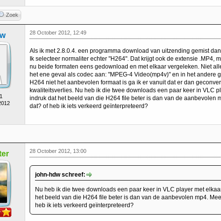
Zoek
28 October 2012, 12:49
dw
Als ik met 2.8.0.4. een programma download van uitzending gemist da
Ik selecteer normaliter echter "H264". Dat krijgt ook de extensie .MP4, 
nu beide formaten eens gedownload en met elkaar vergeleken. Niet allee
het ene geval als codec aan: "MPEG-4 Video(mp4v)" en in het andere 
H264 niet het aanbevolen formaat is ga ik er vanuit dat er dan geconver
kwaliteitsverlies. Nu heb ik die twee downloads een paar keer in VLC p
1
indruk dat het beeld van die H264 file beter is dan van de aanbevolen 
2012
dat? of heb ik iets verkeerd geïnterpreteerd?
28 October 2012, 13:00
er
john-hdw schreef:
Nu heb ik die twee downloads een paar keer in VLC player met elkaar
het beeld van die H264 file beter is dan van de aanbevolen mp4. Meer
heb ik iets verkeerd geïnterpreteerd?