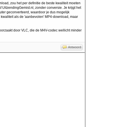
oad, zou het per definitie de beste kwaliteit moeten
 UitzendingGemist.nl, zonder conversie. Je krijgt het
puter geconverteerd, waardoor je dus mogelijk
de kwaliteit als de 'aanbevolen' MP4-download, maar
roorzaakt door VLC, die de M4V-codec wellicht minder
Antwoord