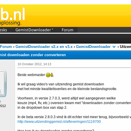
esks
GemistDownloader
*
Forum
 Forum
›
GemistDownloader v2.x en v3.x
›
GemistDownloader
›
Uitze
mist downloaden zonder converteren
10 October 2012, 14:13
Beste webmaster
,
Ik wil graag video's van uitzending gemist downloaden
met het minste kwaliteitsverlies en de kleinste bestandsgrootte.
Voorheen, in versie 2.7.0.3, werd altijd wel aangegeven welke
2
keuze (mp4, flv, etc.) overeen kwam met "downloaden zonder convertere
2012
in de dropdown box van stap 2.
In de beta versie 2.8.0.3 vind ik dit echter niet meer terug, bijvoorbeeld 
http://www.uitzendinggemist.nl/afleveringen/1119700