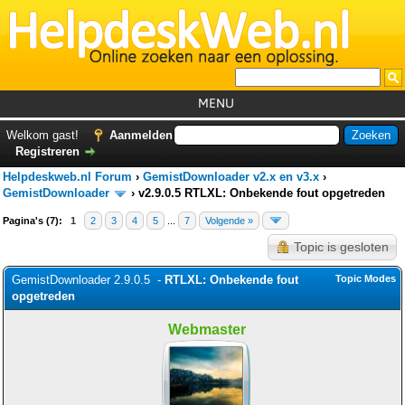
MENU
Home
Welkom gast!
Aanmelden
Registreren
Tutorials
Helpdeskweb.nl Forum
›
GemistDownloader v2.x en v3.x
›
Foutcodes
GemistDownloader
›
v2.9.0.5 RTLXL: Onbekende fout opgetreden
Pagina's (7):
1
2
3
4
5
...
7
Helpdesks
Volgende »
Topic is gesloten
GemistDownloader
*
GemistDownloader 2.9.0.5 -
RTLXL: Onbekende fout
Topic Modes
Forum
opgetreden
Webmaster