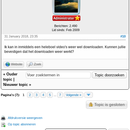
Berichten: 2.490
Lid sinds: Feb 2009
31 January 2018, 23:35
#10
Ik kan in inmiddels een heleboel video's weer wel downloaden. Kunnen jullie
bevestigen dat het downloaden weer werkt?
Website
Zoek
«
Ouder
topic
|
Nieuwer topic
»
Pagina's (7):
1
2
3
4
5
...
7
Volgende »
Topic is gesloten
Afdrukversie weergeven
Op topic abonneren