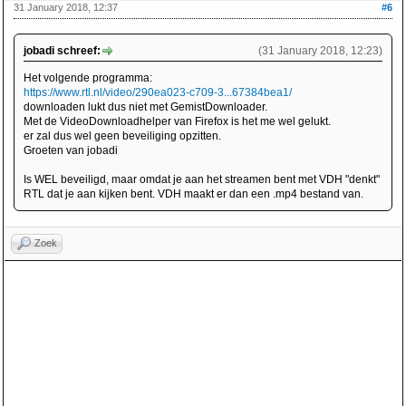
31 January 2018, 12:37
#6
jobadi schreef:
(31 January 2018, 12:23)
Het volgende programma:
https://www.rtl.nl/video/290ea023-c709-3...67384bea1/
downloaden lukt dus niet met GemistDownloader.
Met de VideoDownloadhelper van Firefox is het me wel gelukt.
er zal dus wel geen beveiliging opzitten.
Groeten van jobadi
Is WEL beveiligd, maar omdat je aan het streamen bent met VDH "denkt"
RTL dat je aan kijken bent. VDH maakt er dan een .mp4 bestand van.
Zoek