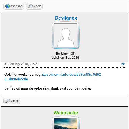
Website
Zoek
Devilqnox
Berichten: 35
Lid sinds: Sep 2016
31 January 2018, 14:34
#9
Ook hier werkt het niet,
https://www.rtl.nl/video/158cd98c-0d92-
3...d896da59b/
Benieuwd naar de oplossing, dank vast voor de moeite.
Zoek
Webmaster