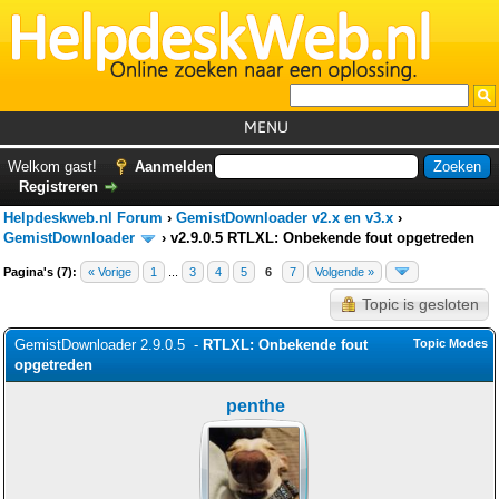
MENU
Home
Welkom gast!
Aanmelden
Registreren
Tutorials
Helpdeskweb.nl Forum
›
GemistDownloader v2.x en v3.x
›
Foutcodes
GemistDownloader
›
v2.9.0.5 RTLXL: Onbekende fout opgetreden
Pagina's (7):
« Vorige
1
...
3
4
Helpdesks
5
6
7
Volgende »
Topic is gesloten
GemistDownloader
*
GemistDownloader 2.9.0.5 -
RTLXL: Onbekende fout
Topic Modes
Forum
opgetreden
penthe