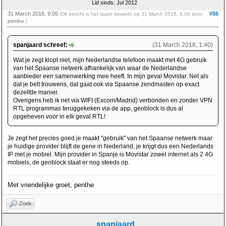
Lid sinds: Jul 2012
31 March 2018, 9:05
#55
(Dit bericht is het laatst bewerkt op 31 March 2018, 9:06 door
penthe
.)
spanjaard schreef:
(31 March 2018, 1:40)
Wat je zegt klopt niet, mijn Nederlandse telefoon maakt met 4G gebruik
van het Spaanse netwerk afhankelijk van waar de Nederlandse
aanbieder een samenwerking mee heeft. In mijn geval Movistar. Net als
dat je belt trouwens, dat gaat ook via Spaanse zendmasten op exact
dezelfde manier.
Overigens heb ik net via WIFI (Excom/Madrid) verbonden en zonder VPN
RTL programmas teruggekeken via de app, geoblock is dus al
opgeheven voor in elk geval RTL!
Je zegt het precies goed je maakt "gebruik" van het Spaanse netwerk maar
je huidige provider blijft de gene in Nederland, je krijgt dus een Nederlands
IP met je mobiel. Mijn provider in Spanje is Movistar zowel internet als 2 4G
mobiels, de geoblock staat er nog steeds op.
Met vriendelijke groet, penthe
Zoek
spanjaard