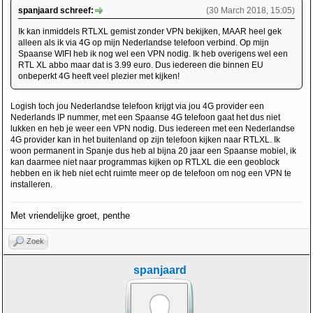
spanjaard schreef:
(30 March 2018, 15:05)
Ik kan inmiddels RTLXL gemist zonder VPN bekijken, MAAR heel gek
alleen als ik via 4G op mijn Nederlandse telefoon verbind. Op mijn
Spaanse WIFI heb ik nog wel een VPN nodig. Ik heb overigens wel een
RTL XL abbo maar dat is 3.99 euro. Dus iedereen die binnen EU
onbeperkt 4G heeft veel plezier met kijken!
Logish toch jou Nederlandse telefoon krijgt via jou 4G provider een
Nederlands IP nummer, met een Spaanse 4G telefoon gaat het dus niet
lukken en heb je weer een VPN nodig. Dus iedereen met een Nederlandse
4G provider kan in het buitenland op zijn telefoon kijken naar RTLXL. Ik
woon permanent in Spanje dus heb al bijna 20 jaar een Spaanse mobiel, ik
kan daarmee niet naar programmas kijken op RTLXL die een geoblock
hebben en ik heb niet echt ruimte meer op de telefoon om nog een VPN te
installeren.
Met vriendelijke groet, penthe
Zoek
spanjaard