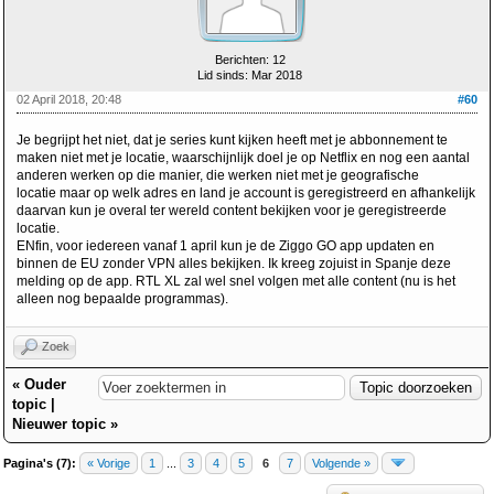
Berichten: 12
Lid sinds: Mar 2018
02 April 2018, 20:48
#60
Je begrijpt het niet, dat je series kunt kijken heeft met je abbonnement te
maken niet met je locatie, waarschijnlijk doel je op Netflix en nog een aantal
anderen werken op die manier, die werken niet met je geografische
locatie maar op welk adres en land je account is geregistreerd en afhankelijk
daarvan kun je overal ter wereld content bekijken voor je geregistreerde
locatie.
ENfin, voor iedereen vanaf 1 april kun je de Ziggo GO app updaten en
binnen de EU zonder VPN alles bekijken. Ik kreeg zojuist in Spanje deze
melding op de app. RTL XL zal wel snel volgen met alle content (nu is het
alleen nog bepaalde programmas).
Zoek
«
Ouder
topic
|
Nieuwer topic
»
Pagina's (7):
« Vorige
1
...
3
4
5
6
7
Volgende »