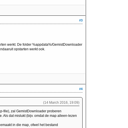
#3
starten werkt. De folder %appdata%/GemistDownloader
ndaaruit opstarten werkt ook.
#4
(14 March 2016, 19:09)
zip-file), zal GemistDownloader proberen
 Als dat mislukt (bijv. omdat de map alleen-lezen
gemaakt in die map, ofwel het bestand