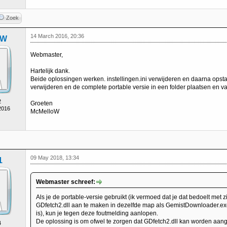
Zoek
14 March 2016, 20:36
oW
Webmaster,
Hartelijk dank.
Beide oplossingen werken. instellingen.ini verwijderen en daarna op
verwijderen en de complete portable versie in een folder plaatsen en va
2
Groeten
2016
McMelloW
09 May 2018, 13:34
1
Webmaster schreef:
Als je de portable-versie gebruikt (ik vermoed dat je dat bedoelt met 
GDfetch2.dll aan te maken in dezelfde map als GemistDownloader.exe.
is), kun je tegen deze foutmelding aanlopen.
De oplossing is om ofwel te zorgen dat GDfetch2.dll kan worden aan
4