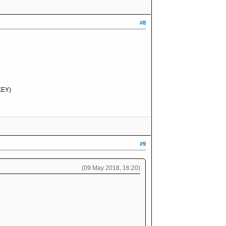
#8
KEY)
#9
(09 May 2018, 16:20)