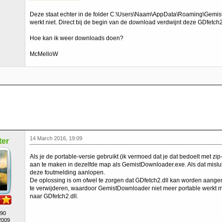
Deze staat echter in de folder C:\Users\Naam\AppData\Roaming\Gemis
werkt niet. Direct bij de begin van de download verdwijnt deze GDfetch2
Hoe kan ik weer downloads doen?
McMelloW
14 March 2016, 19:09
er
Als je de portable-versie gebruikt (ik vermoed dat je dat bedoelt met zi
aan te maken in dezelfde map als GemistDownloader.exe. Als dat mislukt
deze foutmelding aanlopen.
De oplossing is om ofwel te zorgen dat GDfetch2.dll kan worden aangema
te verwijderen, waardoor GemistDownloader niet meer portable werkt
naar GDfetch2.dll.
490
2009