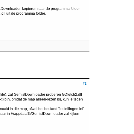
tDownloader. kopieren naar de programma folder
.dll uit de programma folder.
#2
p-file), zal GemistDownloader proberen GDfetch2.dll
 (bijv. omdat de map alleen-lezen is), kun je tegen
akt in die map, ofwel het bestand "instellingen.ini"
 maar in %appdata%/GemistDownloader zal kijken