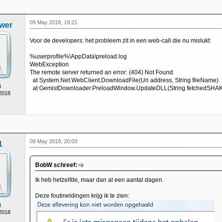
09 May 2018, 19:21
ewer
Voor de developers: het probleem zit in een web-call die nu mislukt:
%userprofile%\AppData\preload.log
WebException
The remote server returned an error: (404) Not Found.
at System.Net.WebClient.DownloadFile(Uri address, String fileName)
4
at GemistDownloader.PreloadWindow.UpdateDLL(String fetchedSHA
 2018
09 May 2018, 20:03
1
BobW schreef:
Ik heb hetzelfde, maar dan al een aantal dagen.
Deze foutmeldingen krijg ik te zien:
4
 2018