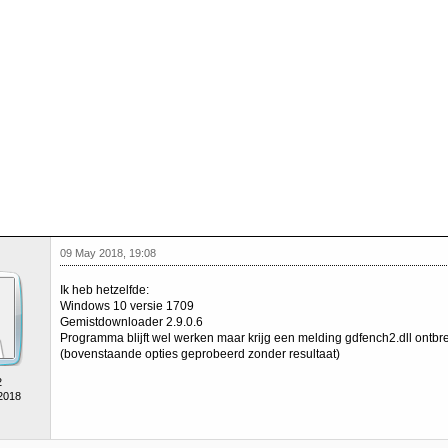
09 May 2018, 19:08
Ik heb hetzelfde:
Windows 10 versie 1709
Gemistdownloader 2.9.0.6
Programma blijft wel werken maar krijg een melding gdfench2.dll ontbre
(bovenstaande opties geprobeerd zonder resultaat)
2
 2018