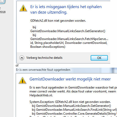
2
 2018
of