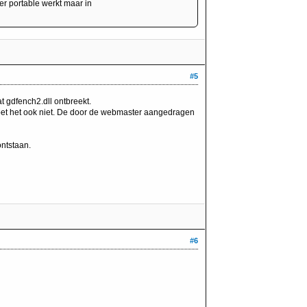
er portable werkt maar in
#5
gdfench2.dll ontbreekt.
doet het ook niet. De door de webmaster aangedragen
ntstaan.
#6