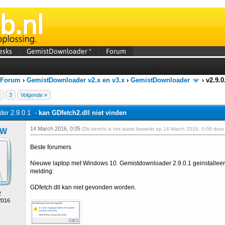
esks
GemistDownloader
*
Forum
 Forum
›
GemistDownloader v2.x en v3.x
›
GemistDownloader
›
v2.9.0
2
3
Volgende »
er 2.9.0.1 -
kan GDfetch2.dll niet vinden
14 March 2016, 0:05
(Dit bericht is het laatst bewerkt op 14 March 2016, 0:08 doo
oW
Beste forumers
Nieuwe laptop met Windows 10. Gemistdownloader 2.9.0.1 geinstalleerd 
melding:
GDfetch.dll kan niet gevonden worden.
2
2016