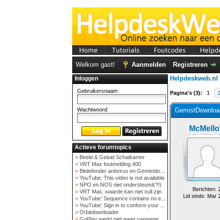
Home
Tutorials
Foutcodes
Helpd
Welkom gast!
Aanmelden
Registreren
Helpdeskweb.nl
Inloggen
Gebruikersnaam:
Pagina's (3):
1
Wachtwoord:
GemistDownload
McMell
Actieve forumtopics
»
Beeld & Geluid Schatkamer
»
VRT Max foutmelding 400
»
Bitdefender antivirus en Gemistdowloader
»
YouTube: This video is not available
»
NPO en NOS niet ondersteund(?!)
Berichten: 
»
VRT Max: waarde kan niet null zijn
Lid sinds: Mar 
»
YouTube: Sequence contains no elements
»
YouTube: Sign in to conform your not a bot
»
Orbitdownloader
»
GoPlay werkt niet meer vanwege nieuwe webadres