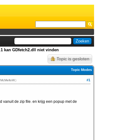
.1 kan GDfetch2.dll niet vinden
Topic is gesloten
Topic Modes
#1
r
McMelloW
.)
vanuit de zip file. en krijg een popup met de