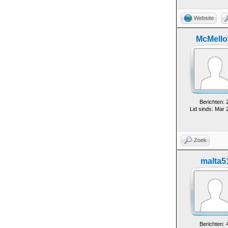
Website
McMell
Berichten: 
Lid sinds: Mar 
Zoek
malta5
Berichten: 