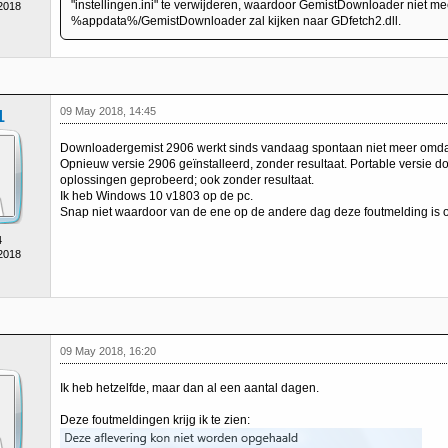
"instellingen.ini" te verwijderen, waardoor GemistDownloader niet me
 2018
%appdata%/GemistDownloader zal kijken naar GDfetch2.dll.
09 May 2018, 14:45
1
Downloadergemist 2906 werkt sinds vandaag spontaan niet meer omdat 
Opnieuw versie 2906 geïnstalleerd, zonder resultaat. Portable versie 
oplossingen geprobeerd; ook zonder resultaat.
Ik heb Windows 10 v1803 op de pc.
Snap niet waardoor van de ene op de andere dag deze foutmelding is o
4
 2018
09 May 2018, 16:20
Ik heb hetzelfde, maar dan al een aantal dagen.
Deze foutmeldingen krijg ik te zien: