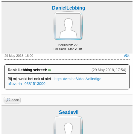
DanielLebbing
Berichten: 22
Lid sinds: Mar 2018
29 May 2018, 18:00
#34
DanielLebbing schreef:
(29 May 2018, 17:54)
Bij mij werkt het ook al niet...
https://vtm.be/video/volledige-
afleverin...0381513000
Zoek
Seadevil