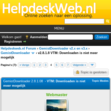
MENU
Home
Welkom gast!
Aanmelden
Registreren
Tutorials
Helpdeskweb.nl Forum
›
GemistDownloader v2.x en v3.x
›
Foutcodes
GemistDownloader
›
v2.8.1.8 VTM: Downloaden is niet meer
mogelijk
Helpdesks
Pagina's (7):
« Vorige
1
2
3
4
5
6
7
Volgende »
GemistDownloader
*
Topic is gesloten
Forum
GemistDownloader 2.8.1.08 -
VTM: Downloaden is niet
Topic Modes
meer mogelijk
Webmaster