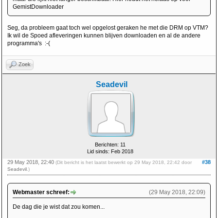
GemistDownloader
Seg, da probleem gaat toch wel opgelost geraken he met die DRM op VTM?
Ik wil de Spoed afleveringen kunnen blijven downloaden en al de andere
programma's :-(
Zoek
Seadevil
Berichten: 11
Lid sinds: Feb 2018
29 May 2018, 22:40
#38
(Dit bericht is het laatst bewerkt op 29 May 2018, 22:42 door
Seadevil
.)
Webmaster schreef:
(29 May 2018, 22:09)
De dag die je wist dat zou komen...