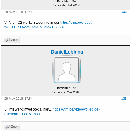
Berichten: 34
Lid sinds: Jul 2017
29 May 2018, 17:41
#32
VTM en Q2 werken weer niet meer
https://vtm.be/video?
f%5B0%5D=sm_field_v...aid=197974
Zoek
DanielLebbing
Berichten: 22
Lid sinds: Mar 2018
29 May 2018, 17:54
#33
Bij mij werkt hwet ook al niet...
https://vtm.be/video/volledige-
afleverin...0381513000
Zoek