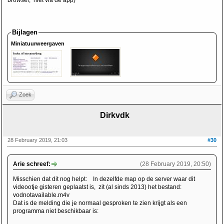
browser, niet via de app)
Bijlagen
Miniatuurweergaven
Zoek
Dirkvdk
28 February 2019, 21:03
#30
Arie schreef:
(28 February 2019, 20:50)
Misschien dat dit nog helpt: In dezelfde map op de server waar dit
videootje gisteren geplaatst is, zit (al sinds 2013) het bestand:
vodnotavailable.m4v
Dat is de melding die je normaal gesproken te zien krijgt als een
programma niet beschikbaar is: