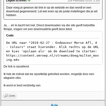
Legion schreef:
(28 February 2019, 3:18)
Daar voeg je gewoon de link in op de website en dan wordt er een
download gegenereerd. Let wel even op de juiste instellingen die je wil
hebben.
Ja, ... eh ik dacht het niet. Direct downloaden via die site geeft hetzelfde
filmpje, vragen om een downloadlink geeft deze tekst:
Code:
De URL naar "2019-02-27 - Endeavour Morse Afl, 4
- Colours" staat hieronder. Klik rechts op de URL
en kies 'opslaan als' om de download te starten:
https://content.omroep.nl/streams/doeg/milton_mov
ing.m4v
De link is opvallend.
Ik heb de indruk dat we opzettelijk getrolled worden, mogelijk door een
stagiaire ofzo.
Ik word er best verdrietig van.
Zoek
Arie