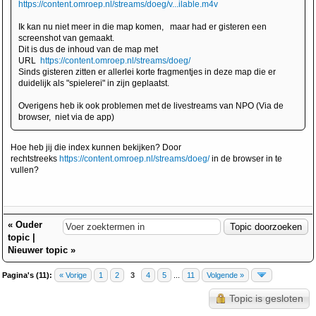
https://content.omroep.nl/streams/doeg/v...ilable.m4v
Ik kan nu niet meer in die map komen, maar had er gisteren een
screenshot van gemaakt.
Dit is dus de inhoud van de map met
URL
https://content.omroep.nl/streams/doeg/
Sinds gisteren zitten er allerlei korte fragmentjes in deze map die er
duidelijk als "spielerei" in zijn geplaatst.
Overigens heb ik ook problemen met de livestreams van NPO (Via de
browser, niet via de app)
Hoe heb jij die index kunnen bekijken? Door
rechtstreeks
https://content.omroep.nl/streams/doeg/
in de browser in te
vullen?
«
Ouder
topic
|
Nieuwer topic
»
Pagina's (11):
« Vorige
1
2
3
4
5
...
11
Volgende »
Topic is gesloten