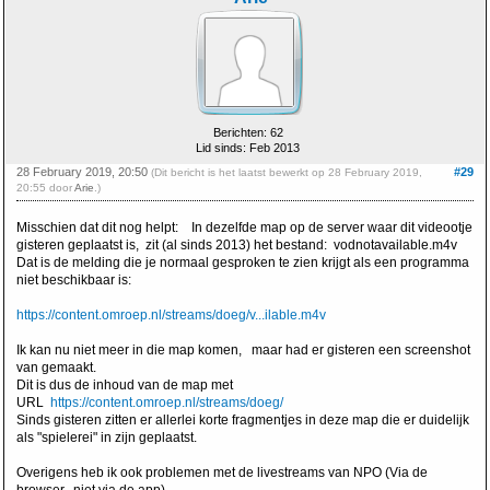
Berichten: 62
Lid sinds: Feb 2013
28 February 2019, 20:50
#29
(Dit bericht is het laatst bewerkt op 28 February 2019,
20:55 door
Arie
.)
Misschien dat dit nog helpt: In dezelfde map op de server waar dit videootje
gisteren geplaatst is, zit (al sinds 2013) het bestand: vodnotavailable.m4v
Dat is de melding die je normaal gesproken te zien krijgt als een programma
niet beschikbaar is:
https://content.omroep.nl/streams/doeg/v...ilable.m4v
Ik kan nu niet meer in die map komen, maar had er gisteren een screenshot
van gemaakt.
Dit is dus de inhoud van de map met
URL
https://content.omroep.nl/streams/doeg/
Sinds gisteren zitten er allerlei korte fragmentjes in deze map die er duidelijk
als "spielerei" in zijn geplaatst.
Overigens heb ik ook problemen met de livestreams van NPO (Via de