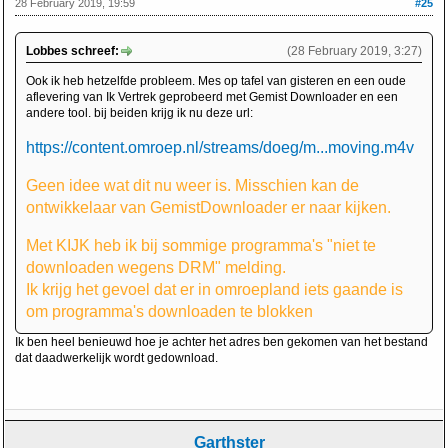
28 February 2019, 19:59
#25
Lobbes schreef:
(28 February 2019, 3:27)
Ook ik heb hetzelfde probleem. Mes op tafel van gisteren en een oude
aflevering van Ik Vertrek geprobeerd met Gemist Downloader en een
andere tool. bij beiden krijg ik nu deze url:
https://content.omroep.nl/streams/doeg/m...moving.m4v
Geen idee wat dit nu weer is. Misschien kan de
ontwikkelaar van GemistDownloader er naar kijken.
Met KIJK heb ik bij sommige programma's "niet te
downloaden wegens DRM" melding.
Ik krijg het gevoel dat er in omroepland iets gaande is
om programma's downloaden te blokken
Ik ben heel benieuwd hoe je achter het adres ben gekomen van het bestand
dat daadwerkelijk wordt gedownload.
Garthster