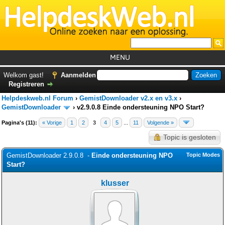
MENU
Home
Welkom gast!
Aanmelden
Registreren
Tutorials
Helpdeskweb.nl Forum
›
GemistDownloader v2.x en v3.x
›
Foutcodes
GemistDownloader
›
v2.9.0.8 Einde ondersteuning NPO Start?
Pagina's (11):
« Vorige
1
2
3
Helpdesks
4
5
...
11
Volgende »
Topic is gesloten
GemistDownloader
*
GemistDownloader 2.9.0.8 -
Einde ondersteuning NPO
Topic Modes
Forum
Start?
klusser