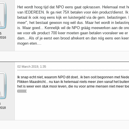
Het wordt hoog tijd dat NPO eens gaat opkrassen. Helemaal met h
van IEDEREEN. Ik ga niet 75X betalen voor één product/dienst. Ik 
betaal ik ook nog eens kijk en luistergeld via de gem. belastingen.
meer", het bestaat gewoon nog wél dus. Maar het wordt in belastinge
is. Maar goed... Kennelijk wil de NPO gráág meewerken aan de onde
we voor elk product 700 keer moeten gaan betalen vooraleer we er
5
 2016
dam... Als of je eerst een brood afrekent en dan nóg eens een keer
mogen eten....
02 March 2019, 1:35
Ik snap echt niet, waarom NPO dit doet.. ik ben ooit begonnen met Nede
Flikken Maastricht... nu kan ik helemaal niets meer zien vanaf het buite
het is weer een stuk mooi leven, die nu voor arme mensen niet meer toega
((((((((
4
2018