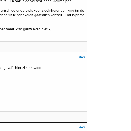
 zelfs. En ook in de verschillende kleuren per
matisch de ondertitels voor slechthorenden krijg (in de
t hoef in te schakelen gaat alles vanzelf. Dat is prima
rden weet ik zo gauw even niet :-)
#48
 geval", hier zijn antwoord:
#49