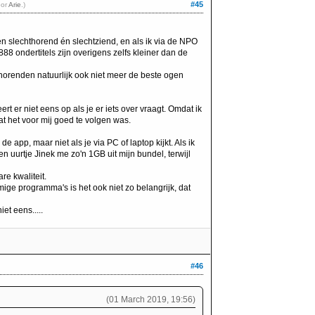
#45
oor
Arie
.)
ben slechthorend én slechtziend, en als ik via de NPO
e 888 ondertitels zijn overigens zelfs kleiner dan de
thorenden natuurlijk ook niet meer de beste ogen
t er niet eens op als je er iets over vraagt. Omdat ik
at het voor mij goed te volgen was.
de app, maar niet als je via PC of laptop kijkt. Als ik
n uurtje Jinek me zo'n 1GB uit mijn bundel, terwijl
re kwaliteit.
mige programma's is het ook niet zo belangrijk, dat
et eens.....
#46
(01 March 2019, 19:56)