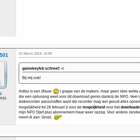
01 March 2019, 18:58
501
gamekeylvb schreef:
Bij mij ook!
Astley is een (flauw
) grapje van de makers, maar geen idee welke g
3
die een oplossing weet voor dit download gemis dankzij de NPO. Veel is
2015
diskrecorder aanschaffen want die recorder mag wel gerust alles op
mogelijkheid tot 28 februari jl voor de
mogelijkheid
voor het
downloade
mijn NPO Start plus abonnement maar weer opzeg. Voor andere zender
neem ik aan. Groet,