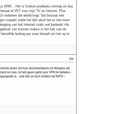
un DRM... Het is Godver prublieke omroep en dus
betaal al VET voor mijn TV en internet, Plus
 En iedereen die denkt/zegt "dat bestaat niet
n verpakt zodat het lijkt alsof het er niet meer
rgang van het Internet zoals ooit bedoeld. Als
 gebruik van kunnen maken is het hek van de
 hetzelfde bedrag per snee betaalt om het op te
#50
rlands leren via hun documentaires en filmpjes als
nland en nee, ik heb geen geld voor VPN te betalen...
ngelijk is... wat zijn ze toch helden bij NPO! :-