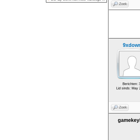
Zoek
9xdow
Berichten: 
Lid sinds: May
Zoek
gamekey