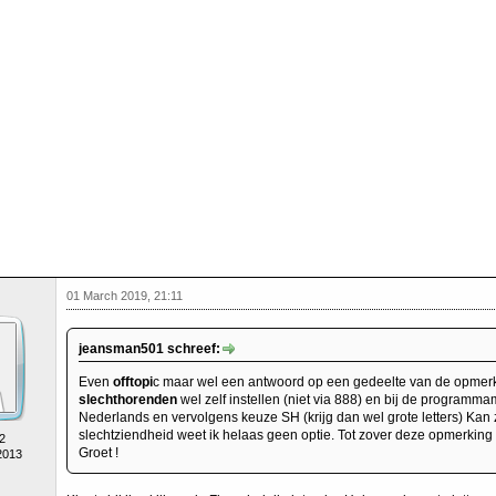
01 March 2019, 21:11
jeansman501 schreef:
Even
offtopi
c maar wel een antwoord op een gedeelte van de opmerkin
slechthorenden
wel zelf instellen (niet via 888) en bij de programm
Nederlands en vervolgens keuze SH (krijg dan wel grote letters) Kan zi
slechtziendheid weet ik helaas geen optie. Tot zover deze opmerking 
2
Groet !
2013