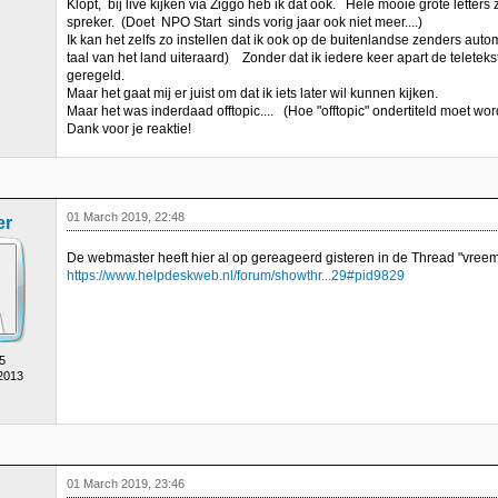
Klopt, bij live kijken via Ziggo heb ik dat ook. Hele mooie grote letters
spreker. (Doet NPO Start sinds vorig jaar ook niet meer....)
Ik kan het zelfs zo instellen dat ik ook op de buitenlandse zenders auto
taal van het land uiteraard) Zonder dat ik iedere keer apart de teleteks
geregeld.
Maar het gaat mij er juist om dat ik iets later wil kunnen kijken.
Maar het was inderdaad offtopic.... (Hoe "offtopic" ondertiteld moet wo
Dank voor je reaktie!
01 March 2019, 22:48
er
De webmaster heeft hier al op gereageerd gisteren in de Thread "vreemd
https://www.helpdeskweb.nl/forum/showthr...29#pid9829
5
 2013
01 March 2019, 23:46