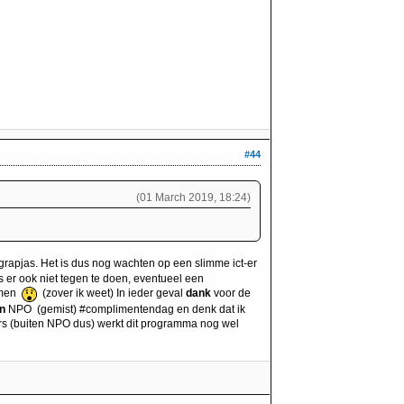
#44
(01 March 2019, 18:24)
rapjas. Het is dus nog wachten op een slimme ict-er
 er ook niet tegen te doen, eventueel een
nemen
(zover ik weet) In ieder geval
dank
voor de
n
NPO (gemist) #complimentendag en denk dat ik
s (buiten NPO dus) werkt dit programma nog wel