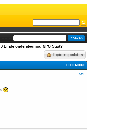
0.8 Einde ondersteuning NPO Start?
Topic is gesloten
Topic Modes
#41
hé
.