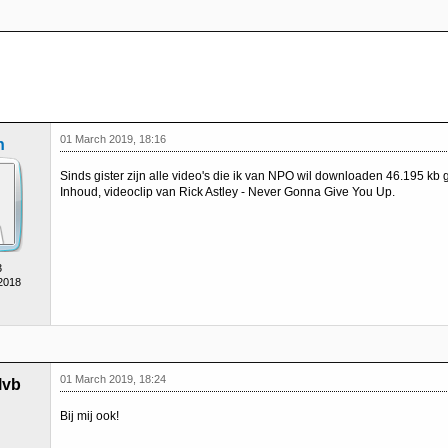
01 March 2019, 18:16
n
Sinds gister zijn alle video's die ik van NPO wil downloaden 46.195 kb g
Inhoud, videoclip van Rick Astley - Never Gonna Give You Up.
3
 2018
01 March 2019, 18:24
lvb
Bij mij ook!