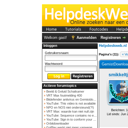
Home
Tutorials
Foutcodes
Helpd
Welkom gast!
Aanmelden
Registreren
Helpdeskweb.nl
Inloggen
Gebruikersnaam:
Pagina's (11):
« Vo
Wachtwoord:
GemistDownload
smikkelt
Actieve forumtopics
»
Beeld & Geluid Schatkamer
»
VRT Max foutmelding 400
»
Bitdefender antivirus en Gemistdowloader
»
YouTube: This video is not available
»
NPO en NOS niet ondersteund(?!)
Berichten: 1
»
VRT Max: waarde kan niet null zijn
Lid sinds: Jun 
»
YouTube: Sequence contains no elements
»
YouTube: Sign in to conform your not a bot
»
Orbitdownloader
»
GoPlay werkt niet meer vanwege nieuwe webadres