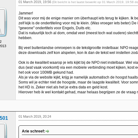
01 March 2019, 19:56
(Dit bericht is het laatst bewerkt op 01 March 2019, 19:58 d
Jammer!
Dit was voor mij de enige manier om überhaupt iets terug te kijken. Ik 
zelf kijk is de ondertiteling voor mij te klein. (Was vroeger iets beter) D
"gewone" ondertitels voor Engels, Duits etc.
Dat is natuurlijk toch al dom, omdat veel (meest toch wat oudere) slech
hebben.
2
2013
Bij veel buitenlandse omroepen is de tekstgrootte instelbaar. NPO reageer
deze downloads zelf kon alspelen, kon ik dan de tekst wel instellen zod
Ook is de kwaliteit waarop je iets kijkt bij de NPO niet instelbaar. Wel via 
dus (wat vaak voorkomt) via een mobiele verbinding moet kijken, kost ee
het ook voor 100MB gekund had.
Als je via de website kijkt, krijg je namelijk automatisch de hoogst haalba
Soms wil je echter niet de hoogste, maar de laagste kwaliteit. Voor som
het HD is. Zeker niet als het je extra data en geld kost.
Hierover heb ik wel kontakt gehad, maar helaas begrijpen ze de vraag ni
01 March 2019, 20:24
501
Arie schreef: