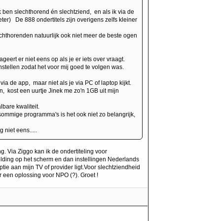
k ben slechthorend én slechtziend, en als ik via de
beter) De 888 ondertitels zijn overigens zelfs kleiner
echthorenden natuurlijk ook niet meer de beste ogen
geert er niet eens op als je er iets over vraagt.
nstellen zodat het voor mij goed te volgen was.
 via de app, maar niet als je via PC of laptop kijkt.
n, kost een uurtje Jinek me zo'n 1GB uit mijn
lbare kwaliteit.
sommige programma's is het ook niet zo belangrijk,
niet eens.....
 Via Ziggo kan ik de ondertiteling voor
elding op het scherm en dan instellingen Nederlands
ptie aan mijn TV of provider ligt.Voor slechtziendheid
r een oplossing voor NPO (?). Groet !