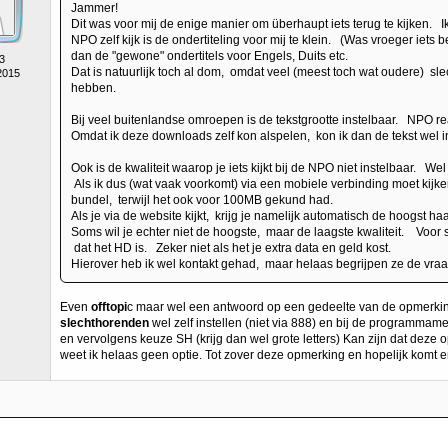
Jammer!
Dit was voor mij de enige manier om überhaupt iets terug te kijken. I
NPO zelf kijk is de ondertiteling voor mij te klein. (Was vroeger iets 
dan de "gewone" ondertitels voor Engels, Duits etc.
3
Dat is natuurlijk toch al dom, omdat veel (meest toch wat oudere) sl
2015
hebben.
Bij veel buitenlandse omroepen is de tekstgrootte instelbaar. NPO rea
Omdat ik deze downloads zelf kon alspelen, kon ik dan de tekst wel i
Ook is de kwaliteit waarop je iets kijkt bij de NPO niet instelbaar. Wel
Als ik dus (wat vaak voorkomt) via een mobiele verbinding moet kijke
bundel, terwijl het ook voor 100MB gekund had.
Als je via de website kijkt, krijg je namelijk automatisch de hoogst haa
Soms wil je echter niet de hoogste, maar de laagste kwaliteit. Voor 
dat het HD is. Zeker niet als het je extra data en geld kost.
Hierover heb ik wel kontakt gehad, maar helaas begrijpen ze de vraag 
Even
offtopi
c maar wel een antwoord op een gedeelte van de opmerking.
slechthorenden
wel zelf instellen (niet via 888) en bij de programmam
en vervolgens keuze SH (krijg dan wel grote letters) Kan zijn dat deze o
weet ik helaas geen optie. Tot zover deze opmerking en hopelijk komt e