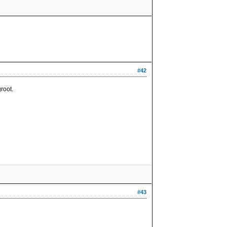
#42
root.
#43