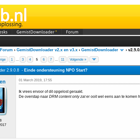
esks
GemistDownloader
*
Forum
 Forum
›
GemistDownloader v2.x en v3.x
›
GemistDownloader
›
v2.9.
rige
1
...
3
4
5
6
7
...
11
Volgende »
er 2.9.0.8 -
Einde ondersteuning NPO Start?
01 March 2019, 17:55
jen
Ik vrees ervoor of dit opgelost geraakt.
De overstap naar
DRM content only zat
er ooit wel eens aan te komen 
8
2017