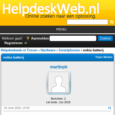
MENU
Home
Welkom gast!
Aanmelden
Registreren
Tutorials
Helpdeskweb.nl Forum
›
Hardware
›
Smartphones
›
nokia batterij
Foutcodes
nokia batterij
Topic Modes
Helpdesks
martinpb
GemistDownloader
*
Forum
Berichten: 2
Lid sinds: Jun 2018
16 June 2018, 14:29
#1