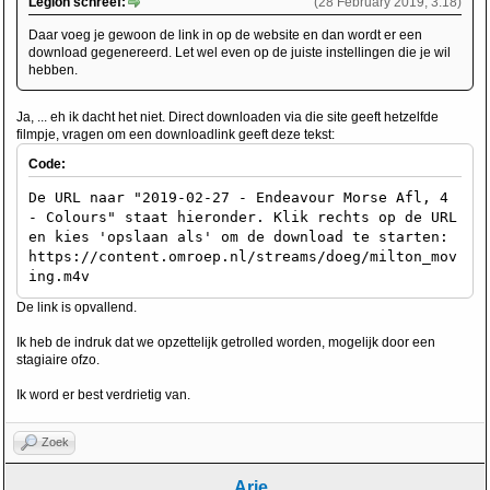
Legion schreef:
(28 February 2019, 3:18)
Daar voeg je gewoon de link in op de website en dan wordt er een
download gegenereerd. Let wel even op de juiste instellingen die je wil
hebben.
Ja, ... eh ik dacht het niet. Direct downloaden via die site geeft hetzelfde
filmpje, vragen om een downloadlink geeft deze tekst:
Code:
De URL naar "2019-02-27 - Endeavour Morse Afl, 4
- Colours" staat hieronder. Klik rechts op de URL
en kies 'opslaan als' om de download te starten:
https://content.omroep.nl/streams/doeg/milton_mov
ing.m4v
De link is opvallend.
Ik heb de indruk dat we opzettelijk getrolled worden, mogelijk door een
stagiaire ofzo.
Ik word er best verdrietig van.
Zoek
Arie