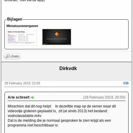
browser, niet via de app)
Bijlagen
Miniatuurweergaven
Zoek
Dirkvdk
28 February 2019, 21:03
#30
Arie schreef:
(28 February 2019, 20:50)
Misschien dat dit nog helpt: In dezelfde map op de server waar dit
videootje gisteren geplaatst is, zit (al sinds 2013) het bestand:
vodnotavailable.m4v
Dat is de melding die je normaal gesproken te zien krijgt als een
programma niet beschikbaar is: