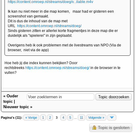
https://content.omroep.nl/streams/doeg/v...ilable.m4v
Ik kan nu niet meer in die map komen, maar had er gisteren een
screenshot van gemaakt.
Dit is dus de inhoud van de map met
URL
https://content.omroep.nl/streams/doeg/
Sinds gisteren zitten er allerlei korte fragmentjes in deze map die er
duidelijk als "spielerei" in zijn geplaatst.
Overigens heb ik ook problemen met de livestreams van NPO (Via de
browser, niet via de app)
Hoe heb jij die index kunnen bekijken? Door
rechtstreeks
https://content.omroep.nl/streams/doeg/
in de browser in te
vullen?
«
Ouder
topic
|
Nieuwer topic
»
Pagina's (11):
« Vorige
1
2
3
4
5
...
11
Volgende »
Topic is gesloten