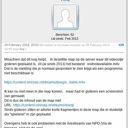
Berichten: 62
Lid sinds: Feb 2013
28 February 2019, 20:50
#29
(Dit bericht is het laatst bewerkt op 28 February 2019,
20:55 door
Arie
.)
Misschien dat dit nog helpt: In dezelfde map op de server waar dit videootje
gisteren geplaatst is, zit (al sinds 2013) het bestand: vodnotavailable.m4v
Dat is de melding die je normaal gesproken te zien krijgt als een programma
niet beschikbaar is:
https://content.omroep.nl/streams/doeg/v...ilable.m4v
Ik kan nu niet meer in die map komen, maar had er gisteren een screenshot
van gemaakt.
Dit is dus de inhoud van de map met
URL
https://content.omroep.nl/streams/doeg/
Sinds gisteren zitten er allerlei korte fragmentjes in deze map die er duidelijk
als "spielerei" in zijn geplaatst.
Overigens heb ik ook problemen met de livestreams van NPO (Via de