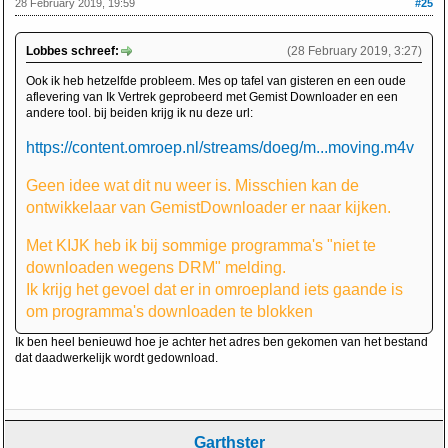
28 February 2019, 19:59
#25
Lobbes schreef:
(28 February 2019, 3:27)
Ook ik heb hetzelfde probleem. Mes op tafel van gisteren en een oude
aflevering van Ik Vertrek geprobeerd met Gemist Downloader en een
andere tool. bij beiden krijg ik nu deze url:
https://content.omroep.nl/streams/doeg/m...moving.m4v
Geen idee wat dit nu weer is. Misschien kan de
ontwikkelaar van GemistDownloader er naar kijken.
Met KIJK heb ik bij sommige programma's "niet te
downloaden wegens DRM" melding.
Ik krijg het gevoel dat er in omroepland iets gaande is
om programma's downloaden te blokken
Ik ben heel benieuwd hoe je achter het adres ben gekomen van het bestand
dat daadwerkelijk wordt gedownload.
Garthster