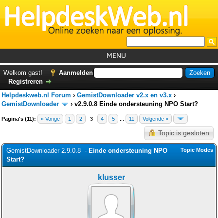
MENU
Home
Welkom gast!
Aanmelden
Registreren
Tutorials
Helpdeskweb.nl Forum
›
GemistDownloader v2.x en v3.x
›
Foutcodes
GemistDownloader
›
v2.9.0.8 Einde ondersteuning NPO Start?
Pagina's (11):
« Vorige
1
2
3
Helpdesks
4
5
...
11
Volgende »
Topic is gesloten
GemistDownloader
*
GemistDownloader 2.9.0.8 -
Einde ondersteuning NPO
Topic Modes
Forum
Start?
klusser