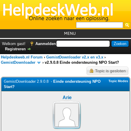
MENU
Home
Welkom gast!
Aanmelden
Registreren
Tutorials
Helpdeskweb.nl Forum
›
GemistDownloader v2.x en v3.x
›
Foutcodes
GemistDownloader
›
v2.9.0.8 Einde ondersteuning NPO Start?
Topic is gesloten
Helpdesks
GemistDownloader 2.9.0.8 -
GemistDownloader
Einde ondersteuning NPO
*
Topic Modes
Start?
Forum
Arie