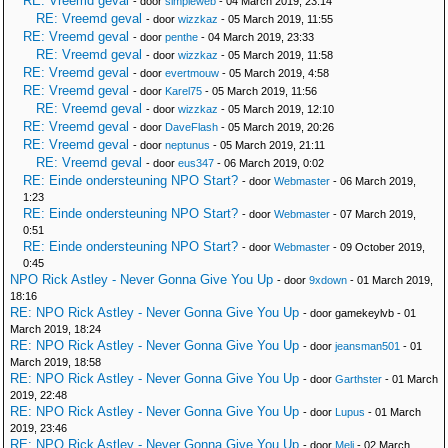
RE: Vreemd geval
- door
simpleweb
- 04 March 2019, 23:14
RE: Vreemd geval
- door
wizzkaz
- 05 March 2019, 11:55
RE: Vreemd geval
- door
penthe
- 04 March 2019, 23:33
RE: Vreemd geval
- door
wizzkaz
- 05 March 2019, 11:58
RE: Vreemd geval
- door
evertmouw
- 05 March 2019, 4:58
RE: Vreemd geval
- door
Karel75
- 05 March 2019, 11:56
RE: Vreemd geval
- door
wizzkaz
- 05 March 2019, 12:10
RE: Vreemd geval
- door
DaveFlash
- 05 March 2019, 20:26
RE: Vreemd geval
- door
neptunus
- 05 March 2019, 21:11
RE: Vreemd geval
- door
eus347
- 06 March 2019, 0:02
RE: Einde ondersteuning NPO Start?
- door
Webmaster
- 06 March 2019,
1:23
RE: Einde ondersteuning NPO Start?
- door
Webmaster
- 07 March 2019,
0:51
RE: Einde ondersteuning NPO Start?
- door
Webmaster
- 09 October 2019,
0:45
NPO Rick Astley - Never Gonna Give You Up
- door
9xdown
- 01 March 2019,
18:16
RE: NPO Rick Astley - Never Gonna Give You Up
- door gamekeylvb - 01
March 2019, 18:24
RE: NPO Rick Astley - Never Gonna Give You Up
- door
jeansman501
- 01
March 2019, 18:58
RE: NPO Rick Astley - Never Gonna Give You Up
- door
Garthster
- 01 March
2019, 22:48
RE: NPO Rick Astley - Never Gonna Give You Up
- door
Lupus
- 01 March
2019, 23:46
RE: NPO Rick Astley - Never Gonna Give You Up
- door
Meli
- 02 March