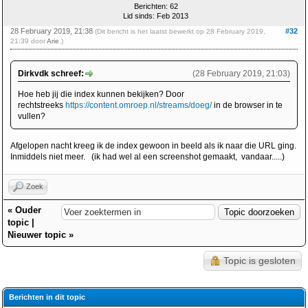
Berichten: 62
Lid sinds: Feb 2013
28 February 2019, 21:38
#32
(Dit bericht is het laatst bewerkt op 28 February 2019,
21:39 door
Arie
.)
Dirkvdk schreef:
(28 February 2019, 21:03)
Hoe heb jij die index kunnen bekijken? Door
rechtstreeks
https://content.omroep.nl/streams/doeg/
in de browser in te
vullen?
Afgelopen nacht kreeg ik de index gewoon in beeld als ik naar die URL ging.
Inmiddels niet meer. (ik had wel al een screenshot gemaakt, vandaar.....)
Zoek
«
Ouder
topic
|
Nieuwer topic
»
Topic is gesloten
Berichten in dit topic