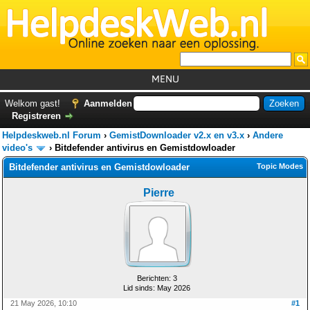
MENU
Home
Welkom gast!
Aanmelden
Registreren
Tutorials
Helpdeskweb.nl Forum
›
GemistDownloader v2.x en v3.x
›
Andere
Foutcodes
video's
›
Bitdefender antivirus en Gemistdowloader
Bitdefender antivirus en Gemistdowloader
Topic Modes
Helpdesks
Pierre
GemistDownloader
*
Forum
Berichten: 3
Lid sinds: May 2026
21 May 2026, 10:10
#1