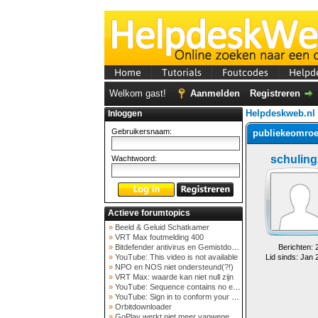
Home
Tutorials
Foutcodes
Helpd
Welkom gast!
Aanmelden
Registreren
Helpdeskweb.nl
Inloggen
Gebruikersnaam:
publiekeomroep
schulin
Wachtwoord:
Actieve forumtopics
»
Beeld & Geluid Schatkamer
»
VRT Max foutmelding 400
»
Bitdefender antivirus en Gemistdowloader
Berichten: 
»
YouTube: This video is not available
Lid sinds: Jan 
»
NPO en NOS niet ondersteund(?!)
»
VRT Max: waarde kan niet null zijn
»
YouTube: Sequence contains no elements
»
YouTube: Sign in to conform your not a bot
»
Orbitdownloader
»
GoPlay werkt niet meer vanwege nieuwe webadres