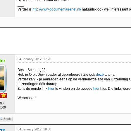
Bij voorbaat dank voor uw reactie
___
Verder is
http://www.documentairenet.nl/
natuurlijk ook wel interessant 
04 January 2012, 17:20
er
Beste Schuling23,
Heb je Orbit Downloader al geprobeerd? Zie ook
deze
tutorial.
Verder kan ik je aanraden eens op de vernieuwde site van Uitzending G
uitzendingen óók daarop.
Zo is de eerste link
hier
te vinden en de tweede
hier
hier. Die links wo
Webmaster
490
2009
Zoek
04 January 2012, 18:38
g23