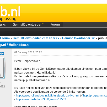
esks
GemistDownloader
*
Forum
 Forum
›
GemistDownloader v2.x en v3.x
›
GemistDownloader
›
publi
.nl / Hollanddoc.nl
01 January 2012, 23:22
g23
Beste Helpdeskweb,
Ik ben via via bij de GemistDownloader uitgekomen sinds een paar da
nu kan bewaren. Hartelijk dank!
Echter, heb ik nu gekeken welke docu's ik ook nog graag zou bewaren en
namelijk publiekeomroep.nl.
2
2012
Nu lukte het mij niet van deze weblocaties videobestanden te rippen, h
Als voorbeeld zou ik graag de volgende 2 links nemen;
-
http://www.hollanddoc.nl/kijk-luister/do...v-ik-.html
óf
http://programma.
-
http://www.nederland3.nl/gemist/11533