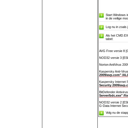
Start Windows i
1
in de veilige mo
Log nu in zoals 
2
Als het CMD.EXE
3
tabel:
AVG Free versie 8 [G
NOD32 versie 3 [ES
Norton AntiVirus 20
Kaspersky Anti-Viru
2009/avp.com" /AL
Kaspersky Internet 
Security 2009/avp.
BitDefender Antivirus
Server/bdc.exe" /fix
NOD32 versie 2 [ES
G-Data Internet Secu
Volg nu de stapp
4