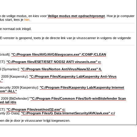
n de veilige modus, en kies voor
Veilige modus met opdrachtprompt
. Hoe je je computer
dus start, lees je
hier
.
je normaal ook inlogd.
-venster is geopend, toets je de directe link van je virusscanner in volgens de volgende
risoft]:
"C:/Program files/AVG/AVG8/avgscanx.exe" /COMP /CLEAN
ET]:
"C:/Program files/ESET/ESET NOD32 ANTI virusecls.exe" c:
09 [Symantec]:
"C:/Program files/Norton AntiVirus/Navw32.exe" /L
s 2009 [Kaspersky]:
"C:/Program Files/Kaspersky LabKaspersky Anti-Virus
L"
Security 2009 [Kaspersky]:
"C:/Program Files/Kaspersky Lab/Kaspersky Internet
com" /ALL"
 2009 [BitDefender]:"
"C:/Program Files/Common Files/Soft-winBitdefender Scan
ed /all /dis
ET]:
"C:/Program Files/eset/nod32.exe" c:
rity [G-Data]:
"C:/Program Files/G Data InternetSecurity/AVK/avk.exe" c:/
en die je door je virusscaner krijgt toegewezen.