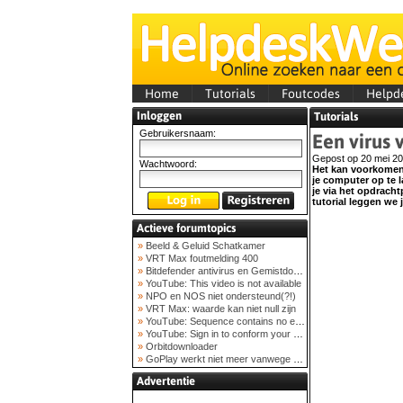
Home
Tutorials
Foutcodes
Helpd
Inloggen
Tutorials
Gebruikersnaam:
Een virus
Gepost op 20 mei 2
Wachtwoord:
Het kan voorkomen d
je computer op te la
je via het opdrach
tutorial leggen we j
Actieve forumtopics
»
Beeld & Geluid Schatkamer
»
VRT Max foutmelding 400
»
Bitdefender antivirus en Gemistdowloader
»
YouTube: This video is not available
»
NPO en NOS niet ondersteund(?!)
»
VRT Max: waarde kan niet null zijn
»
YouTube: Sequence contains no elements
»
YouTube: Sign in to conform your not a bot
»
Orbitdownloader
»
GoPlay werkt niet meer vanwege nieuwe webadres
Advertentie