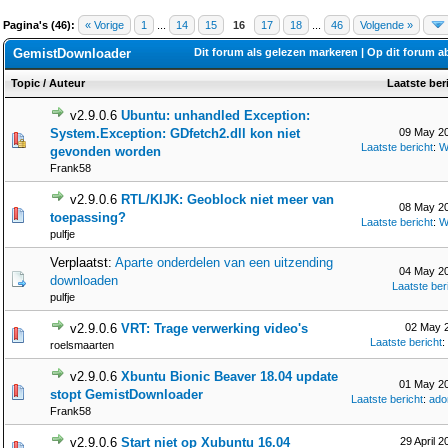
Pagina's (46):
« Vorige
1
...
14
15
16
17
18
...
46
Volgende »
GemistDownloader
Dit forum als gelezen markeren
|
Op dit forum 
Topic
/
Auteur
Laatste ber
v2.9.0.6
Ubuntu: unhandled Exception:
System.Exception: GDfetch2.dll kon niet
09 May 20
Laatste bericht
:
W
gevonden worden
Frank58
v2.9.0.6
RTL/KIJK: Geoblock niet meer van
08 May 20
toepassing?
Laatste bericht
:
W
pulfje
Verplaatst:
Aparte onderdelen van een uitzending
04 May 20
downloaden
Laatste ber
pulfje
v2.9.0.6
VRT: Trage verwerking video's
02 May 2
Laatste bericht
:
roelsmaarten
v2.9.0.6
Xbuntu Bionic Beaver 18.04 update
01 May 20
stopt GemistDownloader
Laatste bericht
:
ado
Frank58
v2.9.0.6
Start niet op Xubuntu 16.04
29 April 2