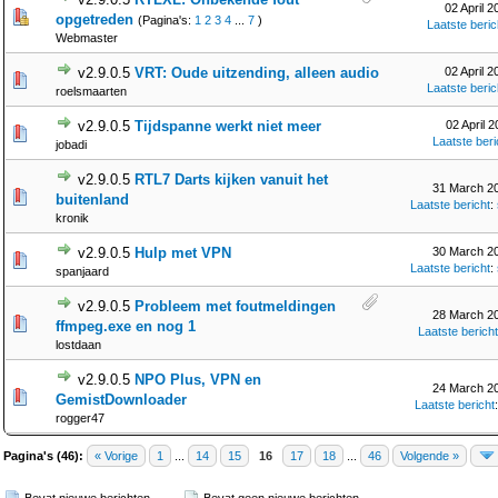
02 April 2
opgetreden
(Pagina's:
1
2
3
4
...
7
)
Laatste beric
Webmaster
v2.9.0.5
VRT: Oude uitzending, alleen audio
02 April 2
Laatste beric
roelsmaarten
v2.9.0.5
Tijdspanne werkt niet meer
02 April 2
Laatste beri
jobadi
v2.9.0.5
RTL7 Darts kijken vanuit het
31 March 20
buitenland
Laatste bericht
:
kronik
v2.9.0.5
Hulp met VPN
30 March 20
Laatste bericht
:
spanjaard
v2.9.0.5
Probleem met foutmeldingen
28 March 20
ffmpeg.exe en nog 1
Laatste bericht
lostdaan
v2.9.0.5
NPO Plus, VPN en
24 March 20
GemistDownloader
Laatste bericht
rogger47
Pagina's (46):
« Vorige
1
...
14
15
16
17
18
...
46
Volgende »