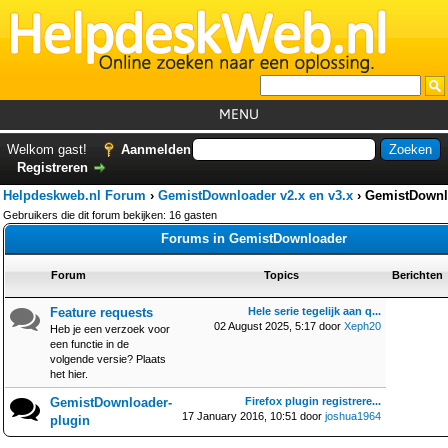
MENU
Home
Welkom gast!
Aanmelden
Registreren
Tutorials
Helpdeskweb.nl Forum
›
GemistDownloader v2.x en v3.x
›
GemistDownl
Foutcodes
Gebruikers die dit forum bekijken: 16 gasten
Forums in GemistDownloader
Helpdesks
Forum
Topics
Berichten
GemistDownloader
*
Forum
Feature requests
Hele serie tegelijk aan q...
02 August 2025, 5:17 door
Xeph20
Heb je een verzoek voor
een functie in de
volgende versie? Plaats
het hier.
GemistDownloader-
Firefox plugin registrere...
17 January 2016, 10:51 door
joshua1964
plugin