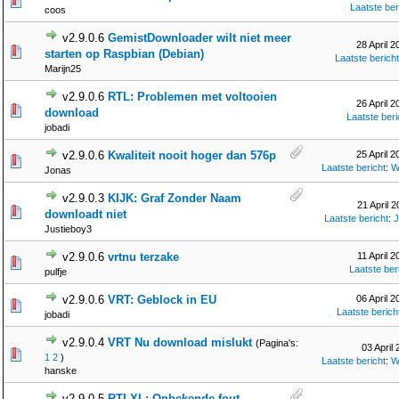
Laatste ber
coos
v2.9.0.6
GemistDownloader wilt niet meer
28 April 2
starten op Raspbian (Debian)
Laatste bericht
Marijn25
v2.9.0.6
RTL: Problemen met voltooien
26 April 2
download
Laatste beri
jobadi
v2.9.0.6
Kwaliteit nooit hoger dan 576p
25 April 2
Laatste bericht
:
W
Jonas
v2.9.0.3
KIJK: Graf Zonder Naam
21 April 2
downloadt niet
Laatste bericht
:
J
Justieboy3
v2.9.0.6
vrtnu terzake
11 April 2
Laatste ber
pulfje
v2.9.0.6
VRT: Geblock in EU
06 April 2
Laatste berich
jobadi
v2.9.0.4
VRT Nu download mislukt
(Pagina's:
03 April
1
2
)
Laatste bericht
:
W
hanske
v2.9.0.5
RTLXL: Onbekende fout