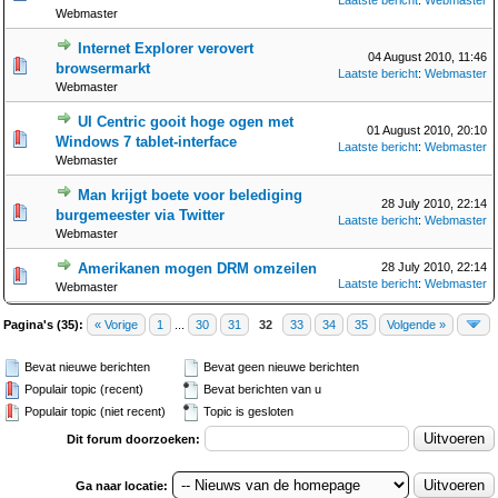
Laatste bericht
:
Webmaster
Webmaster
Internet Explorer verovert
04 August 2010, 11:46
browsermarkt
Laatste bericht
:
Webmaster
Webmaster
UI Centric gooit hoge ogen met
01 August 2010, 20:10
Windows 7 tablet-interface
Laatste bericht
:
Webmaster
Webmaster
Man krijgt boete voor belediging
28 July 2010, 22:14
burgemeester via Twitter
Laatste bericht
:
Webmaster
Webmaster
Amerikanen mogen DRM omzeilen
28 July 2010, 22:14
Laatste bericht
:
Webmaster
Webmaster
Pagina's (35):
« Vorige
1
...
30
31
32
33
34
35
Volgende »
Bevat nieuwe berichten
Bevat geen nieuwe berichten
Populair topic (recent)
Bevat berichten van u
Populair topic (niet recent)
Topic is gesloten
Dit forum doorzoeken:
Ga naar locatie: