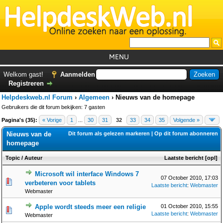
MENU
Home
Welkom gast!
Aanmelden
Registreren
Tutorials
Helpdeskweb.nl Forum
›
Algemeen
›
Nieuws van de homepage
Foutcodes
Gebruikers die dit forum bekijken: 7 gasten
Pagina's (35):
« Vorige
1
...
30
31
32
33
34
35
Volgende »
Helpdesks
Nieuws van de
Dit forum als gelezen markeren
|
Op dit forum abonneren
GemistDownloader
*
homepage
Forum
Topic
/
Auteur
Laatste bericht
[
opl
]
Microsoft wil interface Windows 7
07 October 2010, 17:03
verbeteren voor tablets
Laatste bericht
:
Webmaster
Webmaster
Apple wordt steeds meer een religie
01 October 2010, 15:55
Laatste bericht
:
Webmaster
Webmaster