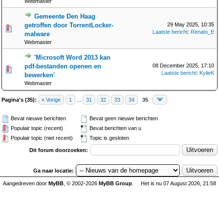
Webmaster
Gemeente Den Haag
getroffen door TorrentLocker-
29 May 2025, 10:35
Laatste bericht
:
Renato_E
malware
Webmaster
'Microsoft Word 2013 kan
pdf-bestanden openen en
08 December 2025, 17:10
Laatste bericht
:
KylieK
bewerken'
Webmaster
Pagina's (35):
« Vorige
1
...
31
32
33
34
35
Bevat nieuwe berichten
Bevat geen nieuwe berichten
Populair topic (recent)
Bevat berichten van u
Populair topic (niet recent)
Topic is gesloten
Dit forum doorzoeken:
Ga naar locatie:
Aangedreven door
MyBB
, © 2002-2026
MyBB Group
.
Het is nu 07 August 2026, 21:58