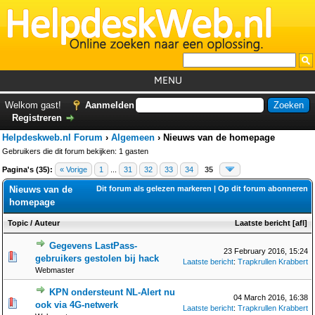
MENU
Home
Welkom gast!
Aanmelden
Registreren
Tutorials
Helpdeskweb.nl Forum
›
Algemeen
›
Nieuws van de homepage
Foutcodes
Gebruikers die dit forum bekijken: 1 gasten
Pagina's (35):
« Vorige
1
...
31
32
33
34
35
Helpdesks
Nieuws van de
Dit forum als gelezen markeren
|
Op dit forum abonneren
GemistDownloader
*
homepage
Forum
Topic
/
Auteur
Laatste bericht
[
afl
]
Gegevens LastPass-
23 February 2016, 15:24
gebruikers gestolen bij hack
Laatste bericht
:
Trapkrullen Krabbert
Webmaster
KPN ondersteunt NL-Alert nu
04 March 2016, 16:38
ook via 4G-netwerk
Laatste bericht
:
Trapkrullen Krabbert