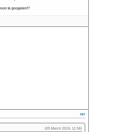
ewoon te googelen!?
#97
(05 March 2019, 11:56)