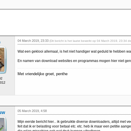
04 March 2019, 23:33
(Dit bericht is het laatst bewerkt op 04 March 2019, 23:34 d
e
Wat een geklooi allemaal, is het niet handiger wat geduld te hebben w
En namen van download websites en programmas mogen hier niet ge
Met vriendelijke groet, penthe
92
2012
05 March 2019, 4:58
uw
Mijn eerste bericht hier... ik gebruikte diverse downloaders, altijd met 
feit dat ik er belasting voor betaal etc. etc. heb ik maar een petitie a