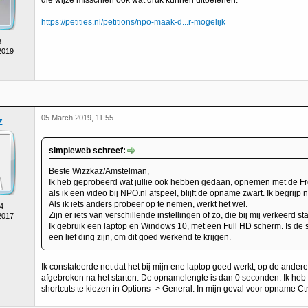
die wijze misschien ook wat druk kunnen uitoefenen.
https://petities.nl/petitions/npo-maak-d...r-mogelijk
3
2019
05 March 2019, 11:55
z
simpleweb schreef:
Beste Wizzkaz/Amstelman,
Ik heb geprobeerd wat jullie ook hebben gedaan, opnemen met de Fr
als ik een video bij NPO.nl afspeel, blijft de opname zwart. Ik begrijp n
Als ik iets anders probeer op te nemen, werkt het wel.
4
Zijn er iets van verschillende instellingen of zo, die bij mij verkeerd st
2017
Ik gebruik een laptop en Windows 10, met een Full HD scherm. Is de
een lief ding zijn, om dit goed werkend te krijgen.
Ik constateerde net dat het bij mijn ene laptop goed werkt, op de ande
afgebroken na het starten. De opnamelengte is dan 0 seconden. Ik he
shortcuts te kiezen in Options -> General. In mijn geval voor opname Ctrl 