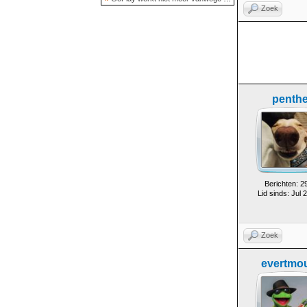
Zoek
penth
Berichten: 2
Lid sinds: Jul 
Zoek
evertmo