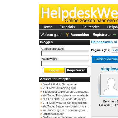
Home
Tutorials
Foutcodes
Helpd
Welkom gast!
Aanmelden
Registreren
Helpdeskweb.nl
Inloggen
Gebruikersnaam:
Pagina's (11):
« Vo
Wachtwoord:
GemistDownload
simplew
Actieve forumtopics
»
Beeld & Geluid Schatkamer
»
VRT Max foutmelding 400
»
Bitdefender antivirus en Gemistdowloader
»
YouTube: This video is not available
»
NPO en NOS niet ondersteund(?!)
Berichten: 
»
VRT Max: waarde kan niet null zijn
Lid sinds: Jul 
»
YouTube: Sequence contains no elements
»
YouTube: Sign in to conform your not a bot
»
Orbitdownloader
»
GoPlay werkt niet meer vanwege nieuwe webadres