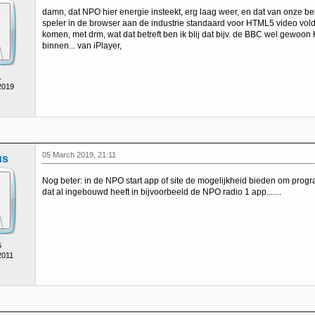
damn, dat NPO hier energie insteekt, erg laag weer, en dat van onze be
speler in de browser aan de industrie standaard voor HTML5 video vo
komen, met drm, wat dat betreft ben ik blij dat bijv. de BBC wel gewoon 
binnen... van iPlayer,
1
2019
05 March 2019, 21:11
us
Nog beter: in de NPO start app of site de mogelijkheid bieden om progr
dat al ingebouwd heeft in bijvoorbeeld de NPO radio 1 app.......
6
2011