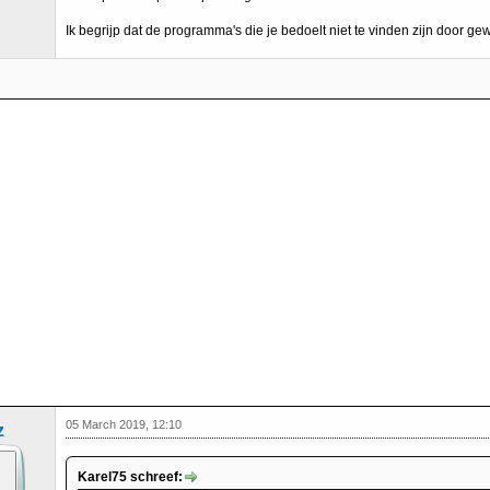
Ik begrijp dat de programma's die je bedoelt niet te vinden zijn door g
05 March 2019, 12:10
z
Karel75 schreef: