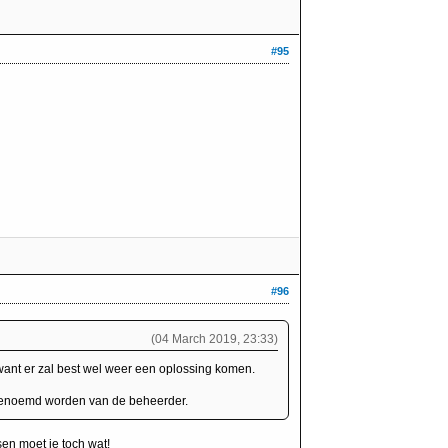
#95
#96
(04 March 2019, 23:33)
want er zal best wel weer een oplossing komen.
enoemd worden van de beheerder.
en moet je toch wat!