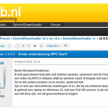
esks
GemistDownloader
*
Forum
 Forum
›
GemistDownloader v2.x en v3.x
›
GemistDownloader
›
v2.9.
rige
1
...
7
8
9
10
11
Volgende »
er 2.9.0.8 -
Einde ondersteuning NPO Start?
04 March 2019, 23:14
eb
Beste Wizzkaz/Amstelman,
Ik heb geprobeerd wat jullie ook hebben gedaan, opnemen met de Free 
een video bij NPO.nl afspeel, blijft de opname zwart. Ik begrijp niet wat i
Als ik iets anders probeer op te nemen, werkt het wel.
Zijn er iets van verschillende instellingen of zo, die bij mij verkeerd staa
Ik gebruik een laptop en Windows 10, met een Full HD scherm. Is de s
8
een lief ding zijn, om dit goed werkend te krijgen.
2018