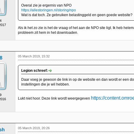
Overal zie je ergernis van NPO
https://allestoringen.nl/storing/npo
Wat is dat toch. Ze gebruiken belastinggeld en geen goede website?
4
2017
Als ik het zo zie is het de vraag of het aan de NPO site ligt. Ik heb hel
probleem zit hem in het downloaden.
05 March 2019, 15:32
8
Legion schreef:
Daar voeg je gewoon de link in op de website en dan wordt er een d
instellingen die je wil hebben.
9
https://content.omro
Lukt niet hoor. Deze link wordt weergegeven
2016
05 March 2019, 20:26
sh