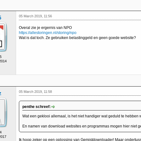
05 March 2019, 11:56
5
Overal zie je ergernis van NPO
https://allestoringen.nl/storing/npo
Wat is dat toch. Ze gebruiken belastinggeld en geen goede website?
5
 2014
05 March 2019, 11:58
z
penthe schreef:
Wat een geklooi allemaal, is het niet handiger wat geduld te hebben 
En namen van download websites en programmas mogen hier niet g
4
2017
Ik hoop zeker op een oplossing van Gemistdownloader! Maar ondertuss