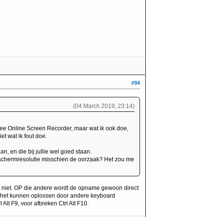
#94
(04 March 2019, 23:14)
ee Online Screen Recorder, maar wat ik ook doe,
iet wat ik fout doe.
aan, en die bij jullie wel goed staan.
 schermresolutie misschien de oorzaak? Het zou me
re niet. OP die andere wordt de opname gewoon direct
b het kunnen oplossen door andere keyboard
Alt F9, voor afbreken Ctrl Alt F10.