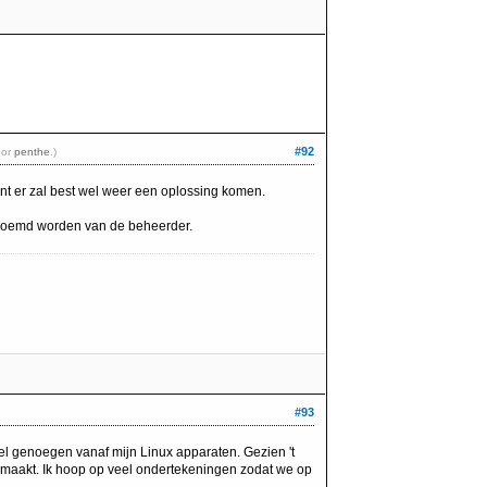
#92
oor
penthe
.)
ant er zal best wel weer een oplossing komen.
noemd worden van de beheerder.
#93
veel genoegen vanaf mijn Linux apparaten. Gezien 't
angemaakt. Ik hoop op veel ondertekeningen zodat we op